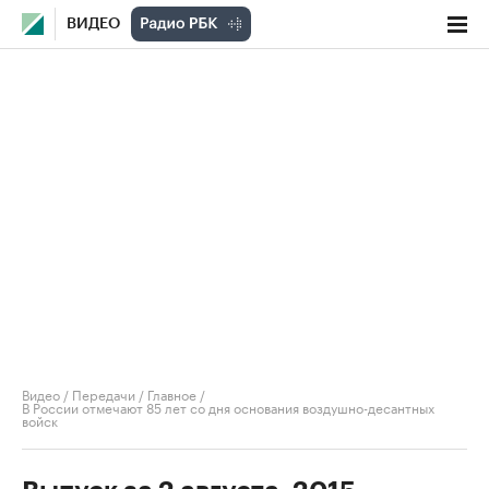
ВИДЕО
Видео
/
Передачи
/
Главное
/
В России отмечают 85 лет со дня основания воздушно-десантных
войск