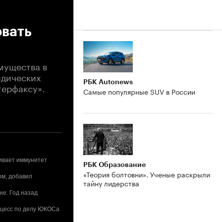
овать
мущества в
идических
РБК Autonews
терфаксу».
Самые популярные SUV в России
чивает иммунитет
РБК Образование
«Теория болтовни». Ученые раскрыли
ом, добавил
тайну лидерства
не. Год назад
оцесс по делу ЮКОСа