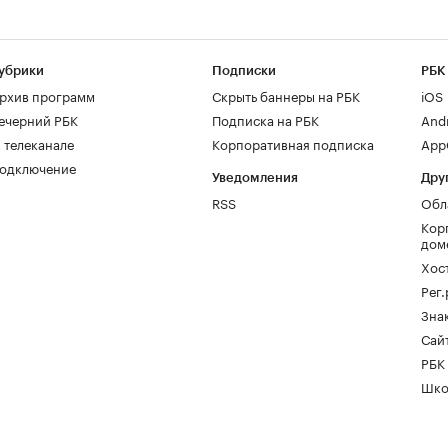
убрики
Подписки
РБК
рхив программ
Скрыть баннеры на РБК
iOS
ечерний РБК
Подписка на РБК
And
 телеканале
Корпоративная подписка
AppG
одключение
Уведомления
Дру
RSS
Обл
Кор
дом
Хос
Рег
Зна
Сайт
РБК
Шко