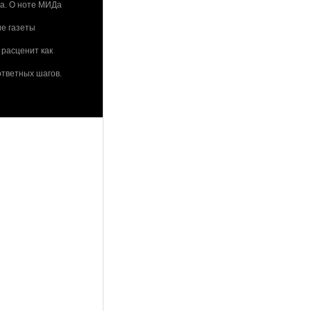
ва. О ноте МИДа
е газеты
 расценит как
тветных шагов.