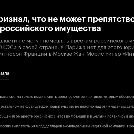
:00
/
00:00
изнал, что не может препятств
 российского имущества
власти не могут помешать арестам российского и
ЮКОСа в своей стране. У Парижа нет для этого юр
вил посол Франции в Москве Жан-Морис Рипер «Ин
иала
рана смогла только помочь снять арест со счетов и активов, которым обеспе
В остальном же французское правительство не властно над этим частным дел
бщения об аресте российских счетов во Франции и в Бельгии появились в ию
 Россию выплатить 50 млрд долларов экс-владельцам нефтяной компании. Пр