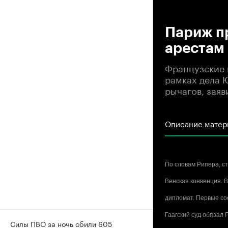
00
Париж пр
арестам
Французские 
рамках дела 
рычагов, зая
Описание матер
По словам Рипера, ст
Венская конвенция. 
дипломат. Первые соо
Гаагский суд обязал
Силы ПВО за ночь сбили 605