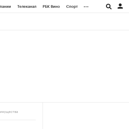
...
пании
Телеканал
РБК Вино
Спорт
ые проекты
Город
Стиль
Крипто
Спецпроекты СПб
логии и медиа
Финансы
 имущества