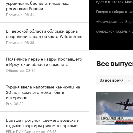
украинских беспилотников над
идёт и в штатах. Мо
регионами России
Госдеп сообщил в пи
Политика, 08:44
«Коммерсантъ». В до
В Тверской области обломки дрона
очередной тяжелый у
повредили фасад объекта Wildberries
Политика, 08:38
Появились первые кадры пропавшего
Все выпу
в Иркутской области самолета
Общество, 08:35
За все время
Турция ввела налоговые каникулы на
20 лет: кому это может быть
интересно
Pro, 08:32
Больше прогулок, свежего воздуха и
отдыха: квартиры рядом с парками
РБК и ПИК Серия плюс, 08:15