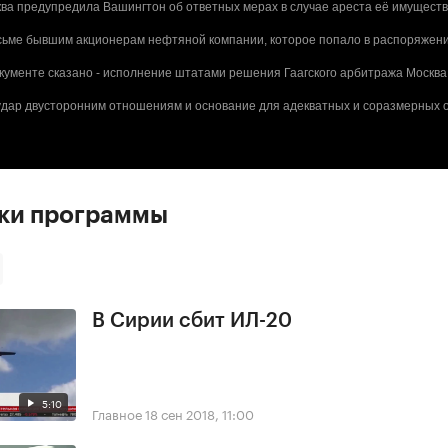
сква предупредила Вашингтон об ответных мерах в случае ареста её имущест
сьме бывшим акционерам нефтяной компании, которое попало в распоряжени
кументе сказано - исполнение штатами решения Гаагского арбитража Москва
дар двусторонним отношениям и основание для адекватных и соразмерных о
ски программы
В Сирии сбит ИЛ-20
5:10
Главное
18 сен 2018, 11:00