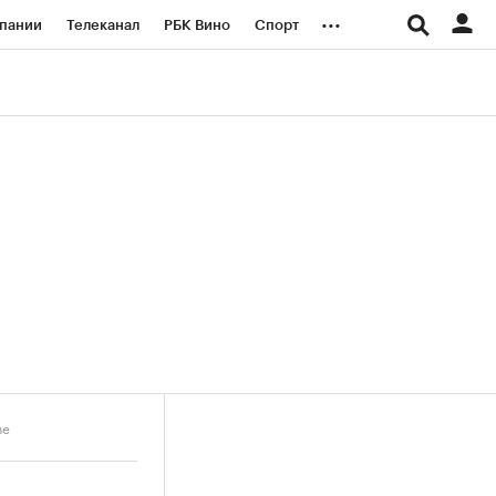
...
пании
Телеканал
РБК Вино
Спорт
ые проекты
Город
Стиль
Крипто
Спецпроекты СПб
логии и медиа
Финансы
ве