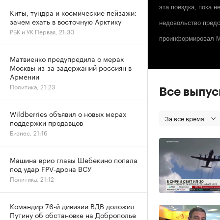
эта поездка, пока н
Киты, тундра и космические пейзажи:
зачем ехать в восточную Арктику
недовольство предс
РБК и УК Первая, 21:30
проинформировал МИ
Матвиенко предупредила о мерах
Москвы из-за задержаний россиян в
Армении
Политика, 21:23
Все выпу
Wildberries объявил о новых мерах
За все время
поддержки продавцов
Бизнес, 21:16
Машина врио главы Шебекино попала
под удар FPV‑дрона ВСУ
Политика, 21:12
Командир 76-й дивизии ВДВ доложил
Путину об обстановке на Доброполье