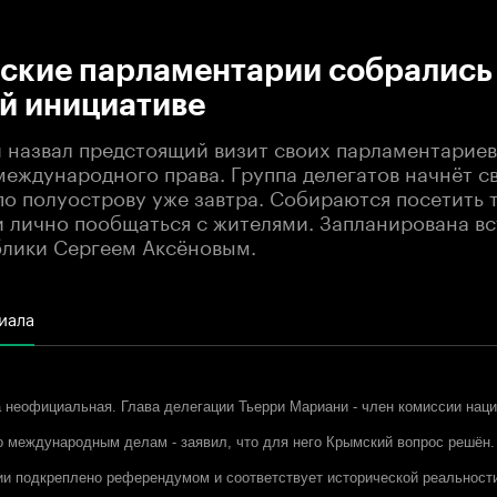
:00
/
00:00
ские парламентарии собрались
й инициативе
назвал предстоящий визит своих парламентариев
еждународного права. Группа делегатов начнёт с
о полуострову уже завтра. Собираются посетить 
и лично пообщаться с жителями. Запланирована вс
блики Сергеем Аксёновым.
иала
а неофициальная. Глава делегации Тьерри Мариани - член комиссии нац
о международным делам - заявил, что для него Крымский вопрос решён
ии подкреплено референдумом и соответствует исторической реальност