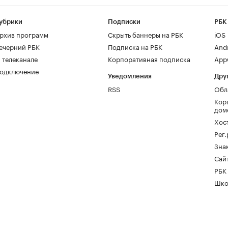
убрики
Подписки
РБК
рхив программ
Скрыть баннеры на РБК
iOS
ечерний РБК
Подписка на РБК
And
 телеканале
Корпоративная подписка
AppG
одключение
Уведомления
Дру
RSS
Обл
Кор
дом
Хос
Рег
Зна
Сайт
РБК
Шко