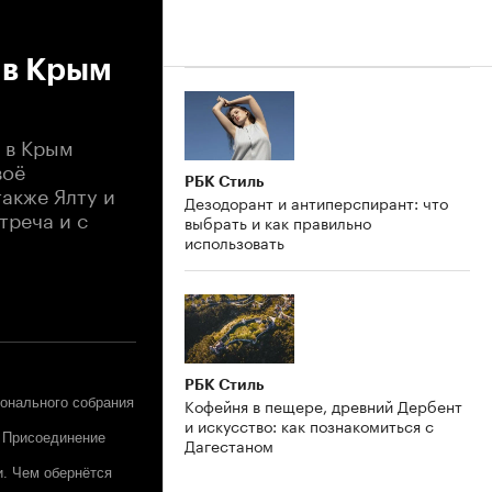
 в Крым
 в Крым
воё
РБК Стиль
также Ялту и
Дезодорант и антиперспирант: что
треча и с
выбрать и как правильно
использовать
РБК Стиль
Кофейня в пещере, древний Дербент
ионального собрания
и искусство: как познакомиться с
. Присоединение
Дагестаном
и. Чем обернётся