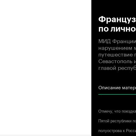
00
Француз
по лично
МИД Франции 
нарушением м
путешествие п
Севастополь 
главой респу
Описание матер
Отмечу, что поездк
Пятой республики п
полуострова к Росс