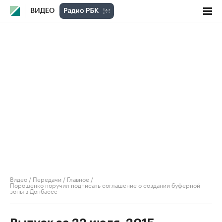
ВИДЕО
Видео
/
Передачи
/
Главное
/
Порошенко поручил подписать соглашение о создании буферной
зоны в Донбассе