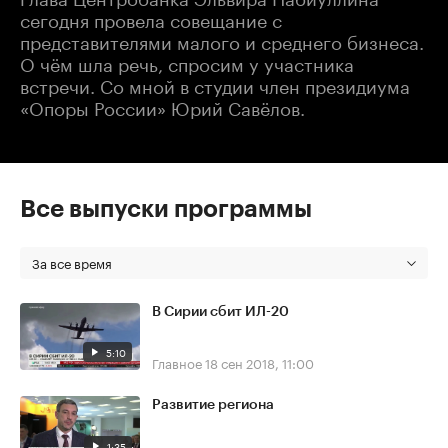
сегодня провела совещание с
представителями малого и среднего бизнеса.
О чём шла речь, спросим у участника
встречи. Со мной в студии член президиума
«Опоры России» Юрий Савёлов.
Все выпуски программы
За все время
В Сирии сбит ИЛ-20
5:10
Главное
18 сен 2018, 11:00
Развитие региона
1:35