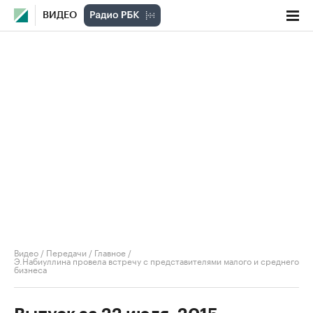
ВИДЕО
Видео
/
Передачи
/
Главное
/
Э.Набиуллина провела встречу с представителями малого и среднего
бизнеса