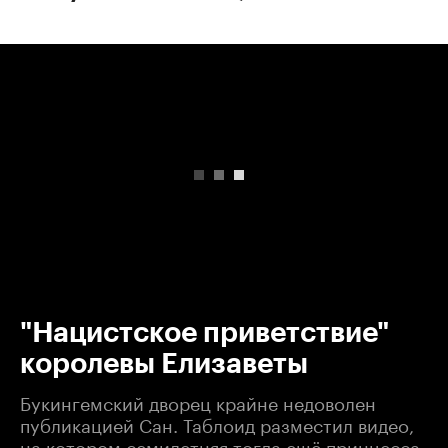
00:00
/
00:00
"Нацистское приветствие"
королевы Елизаветы
Букингемский дворец крайне недоволен
публикацией Сан. Таблоид разместил видео,
на котором семилетняя тогда ещё принцесса