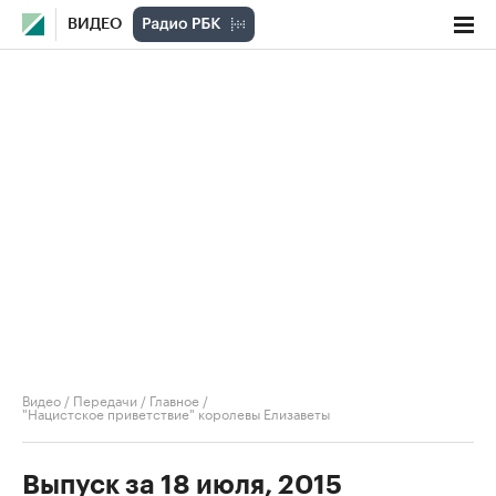
ВИДЕО
Видео
/
Передачи
/
Главное
/
"Нацистское приветствие" королевы Елизаветы
Выпуск за 18 июля, 2015