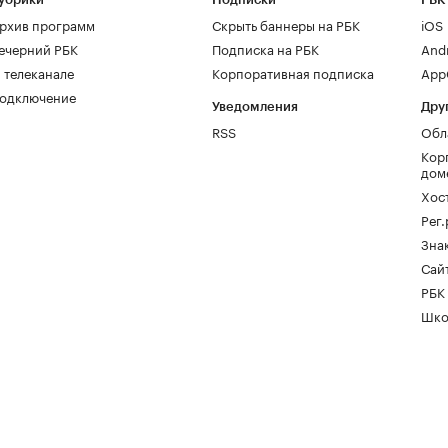
рхив программ
Скрыть баннеры на РБК
iOS
ечерний РБК
Подписка на РБК
And
 телеканале
Корпоративная подписка
AppG
одключение
Уведомления
Дру
RSS
Обл
Кор
дом
Хос
Рег
Зна
Сайт
РБК
Шко