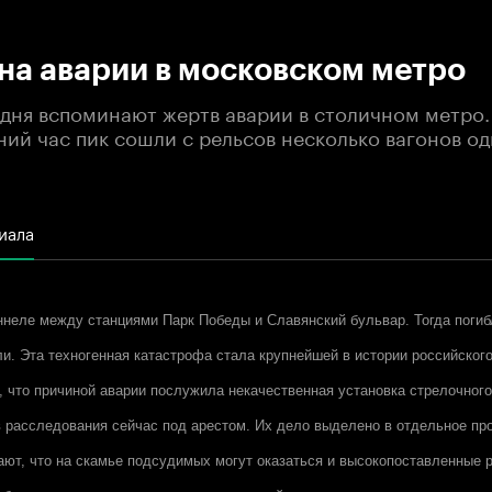
:00
/
00:00
на аварии в московском метро
одня вспоминают жертв аварии в столичном метро.
ний час пик сошли с рельсов несколько вагонов од
иала
ннеле между станциями Парк Победы и Славянский бульвар. Тогда погиб
ли. Эта техногенная катастрофа стала крупнейшей в истории российског
, что причиной аварии послужила некачественная установка стрелочног
 расследования сейчас под арестом. Их дело выделено в отдельное пр
ают, что на скамье подсудимых могут оказаться и высокопоставленные 