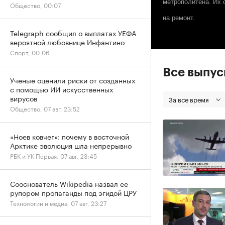
метрополитена. Их 
Общество, 00:07
на ремонт.
Telegraph сообщил о выплатах УЕФА
вероятной любовнице Инфантино
Спорт, 00:06
Все выпу
Ученые оценили риски от созданных
с помощью ИИ искусственных
вирусов
За все время
Общество, 07 авг, 23:52
«Ноев ковчег»: почему в восточной
Арктике эволюция шла непрерывно
РБК и УК Первая, 07 авг, 23:45
Сооснователь Wikipedia назвал ее
рупором пропаганды под эгидой ЦРУ
Технологии и медиа, 07 авг, 23:27