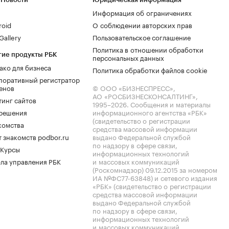
Информация об ограничениях
roid
О соблюдении авторских прав
allery
Пользовательское соглашение
Политика в отношении обработки
гие продукты РБК
персональных данных
ако для бизнеса
Политика обработки файлов cookie
поративный регистратор
енов
© ООО «БИЗНЕСПРЕСС»,
АО «РОСБИЗНЕСКОНСАЛТИНГ»,
тинг сайтов
1995–2026
. Сообщения и материалы
.решения
информационного агентства «РБК»
(свидетельство о регистрации
комства
средства массовой информации
 знакомств podbor.ru
выдано Федеральной службой
по надзору в сфере связи,
 Курсы
информационных технологий
ла управления РБК
и массовых коммуникаций
(Роскомнадзор) 09.12.2015 за номером
ИА №ФС77-63848) и сетевого издания
«РБК» (свидетельство о регистрации
средства массовой информации
выдано Федеральной службой
по надзору в сфере связи,
информационных технологий
и массовых коммуникаций