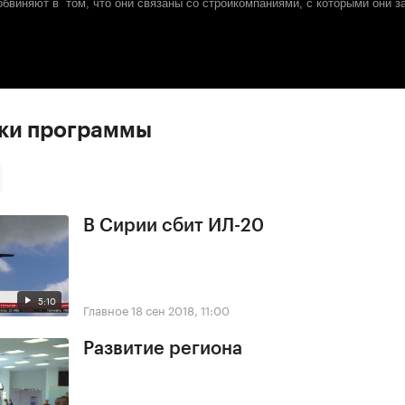
обвиняют в том, что они связаны со стройкомпаниями, с которыми они 
ски программы
В Сирии сбит ИЛ-20
5:10
Главное
18 сен 2018, 11:00
Развитие региона