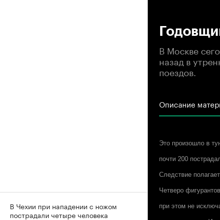
00
Годовщи
В Москве сег
назад в утрен
поездов.
Описание матер
Это произошло в ту
почти 200 пострада
Следствие полагает
Четверо фигурантов
В Чехии при нападении с ножом
при этом не исключ
пострадали четыре человека