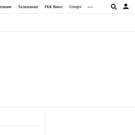
...
пании
Телеканал
РБК Вино
Спорт
ые проекты
Город
Стиль
Крипто
Спецпроекты СПб
логии и медиа
Финансы