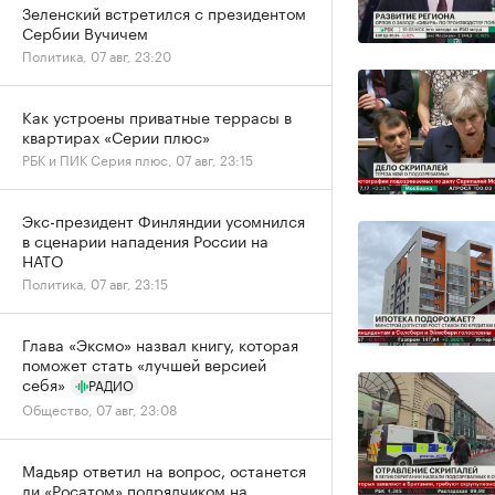
Зеленский встретился с президентом
Сербии Вучичем
Политика, 07 авг, 23:20
Как устроены приватные террасы в
квартирах «Серии плюс»
РБК и ПИК Серия плюс, 07 авг, 23:15
Экс-президент Финляндии усомнился
в сценарии нападения России на
НАТО
Политика, 07 авг, 23:15
Глава «Эксмо» назвал книгу, которая
поможет стать «лучшей версией
себя»
РАДИО
Общество, 07 авг, 23:08
Мадьяр ответил на вопрос, останется
ли «Росатом» подрядчиком на