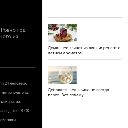
 Ровно год
ного из
Домашнее «вино» из вишни: рецепт с
летним ароматом
ли 24 человека,
Добавлять лед в вино не всегда
о метрополитена.
плохо. Вот почему
о механизма.
оизводство. В СК
работники