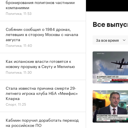
бронирования полигонов частными
компаниями
Политика, 11:53
Все выпу
Собянин сообщил о 1984 дронах,
летевших в сторону Москвы с начала
августа
За все время
Политика, 11:40
Как испанские власти готовятся к
новому прорыву в Сеуту и Мелилью
Политика, 11:30
Стала известна причина смерти 29-
летнего игрока клуба НБА «Мемфис»
Кларка
Спорт, 11:25
Кабмин поручил доработать переход
на российское ПО