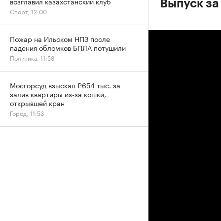
возглавил казахстанский клуб
Выпуск за
Спорт, 12:00
Пожар на Ильском НПЗ после
падения обломков БПЛА потушили
Политика, 11:58
Мосгорсуд взыскал ₽654 тыс. за
залив квартиры из-за кошки,
открывшей кран
Город, 11:53