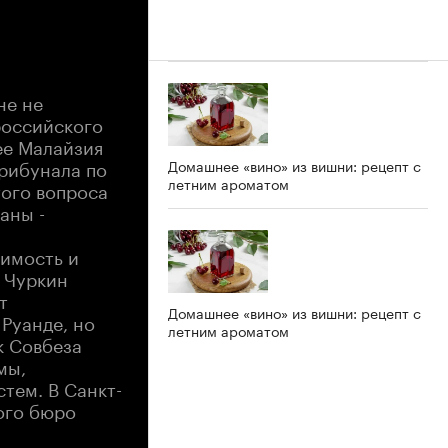
не не
российского
ее Малайзия
рибунала по
Домашнее «вино» из вишни: рецепт с
летним ароматом
того вопроса
аны -
симость и
 Чуркин
т
Домашнее «вино» из вишни: рецепт с
Руанде, но
летним ароматом
к Совбеза
мы,
тем. В Санкт-
ого бюро