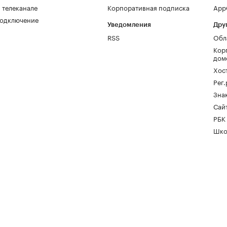
 телеканале
Корпоративная подписка
AppG
одключение
Уведомления
Дру
RSS
Обл
Кор
дом
Хос
Рег
Зна
Сайт
РБК
Шко