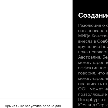
00
Создани
Резолюция о 
согласована с
МИДа Констан
внесла в Сов
крушению Бои
пока неизвес
Австралия, Б
международно
эффективност
говорил, что
международны
сравнивать эт
ООН может на
позволяющие 
Петербурге в
Юсланд Серге
Армия США запустила сервис для