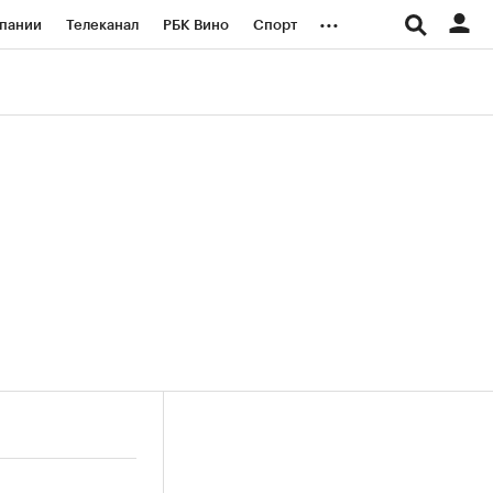
...
пании
Телеканал
РБК Вино
Спорт
ые проекты
Город
Стиль
Крипто
Спецпроекты СПб
логии и медиа
Финансы