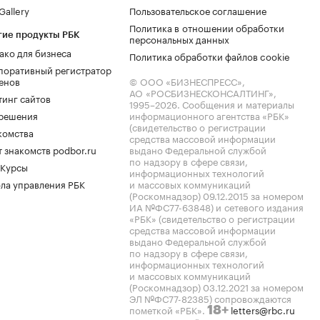
allery
Пользовательское соглашение
Политика в отношении обработки
гие продукты РБК
персональных данных
ако для бизнеса
Политика обработки файлов cookie
поративный регистратор
енов
© ООО «БИЗНЕСПРЕСС»,
АО «РОСБИЗНЕСКОНСАЛТИНГ»,
тинг сайтов
1995–2026
. Сообщения и материалы
.решения
информационного агентства «РБК»
(свидетельство о регистрации
комства
средства массовой информации
 знакомств podbor.ru
выдано Федеральной службой
по надзору в сфере связи,
 Курсы
информационных технологий
ла управления РБК
и массовых коммуникаций
(Роскомнадзор) 09.12.2015 за номером
ИА №ФС77-63848) и сетевого издания
«РБК» (свидетельство о регистрации
средства массовой информации
выдано Федеральной службой
по надзору в сфере связи,
информационных технологий
и массовых коммуникаций
(Роскомнадзор) 03.12.2021 за номером
ЭЛ №ФС77-82385) сопровождаются
пометкой «РБК».
letters@rbc.ru
18+