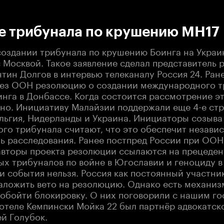
:00
/
00:00
е трибунала по крушению MH17
создании трибунала по крушению Боинга на Украи
 Москвой. Такое заявление сделал представитель 
тин Долгов в интервью телеканалу Россия 24. Ран
без ООН резолюцию о создании международного т
нга в Донбассе. Когда состоится рассмотрение э
тно. Инициативу Малайзии поддержали еще 4-е стр
ельгия, Нидерланды и Украина. Инициаторы созыва
го трибунала считают, что это обеспечит незави
ь расследования. Ранее постпред России при ООН
 авторы проекта резолюции ссылаются на прецеден
х трибуналов по войне в Югославии и геноциду в 
и события нельзя. Россия как постоянный участни
ложить вето на резолюцию. Однако есть механиз
обойти блокировку. О них поговорили с нашим гос
 отеле Кемпински Мойка 22 был партнёр адвокатск
й Голубок.