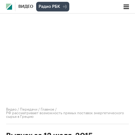
ВИДЕО
Видео
/
Передачи
/
Главное
/
РФ рассматривает возможность прямых поставок энергетического
сырья в Грецию