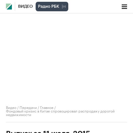
ВИДЕО
Видео
/
Передачи
/
Главное
/
Фондовый кризис в Китае спровоцировал распродажу дорогой
недвижимости