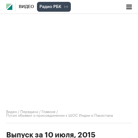
ВИДЕО
Видео
/
Передачи
/
Главное
/
Путин объявил о присоединении к ШОС Индии и Пакистана
Выпуск за 10 июля, 2015