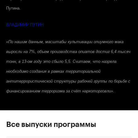
Путина.
ВЛАДИМИР ПУТИН
«По нашим данным, масштабы культивации опиумного мака
выросли на 7%, объем производства опиатов достиг 6,4 тысяч
тонн, в 13-ом году это сбыло 5,5. Считаем, что назрела
необходимо создания в рамках территориальной
антитеррористической структуры рабочей группы по борьбе с
финансированием терроризма за счёт наркоторговли».
Все выпуски программы