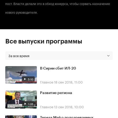
пост. Власти делали это в обход конкурса, чтобы сорвать назначение
нового руководителя.
Все выпуски программы
За все время
В Сирии сбит ИЛ-20
5:10
Главное
18 сен 2018, 11:00
Развитие региона
1:35
Главное
13 сен 2018, 10:00
Тереза Мэй о подозреваемых