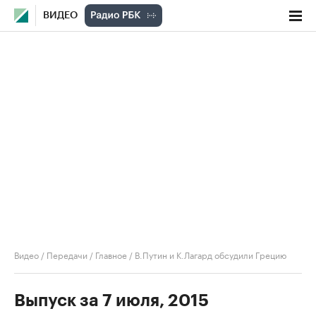
ВИДЕО
Видео
/
Передачи
/
Главное
/
В.Путин и К.Лагард обсудили Грецию
Выпуск за 7 июля, 2015