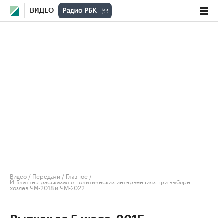
ВИДЕО
Видео
/
Передачи
/
Главное
/
Й.Блаттер рассказал о политических интервенциях при выборе
хозяев ЧМ-2018 и ЧМ-2022