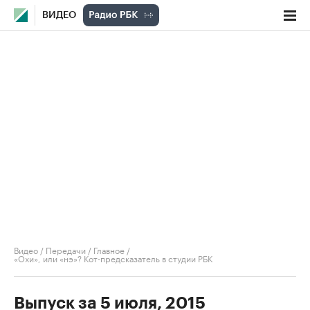
ВИДЕО
Видео
/
Передачи
/
Главное
/
«Охи», или «нэ»? Кот-предсказатель в студии РБК
Выпуск за 5 июля, 2015