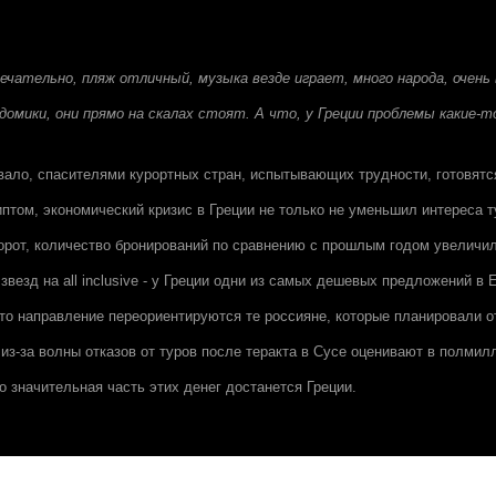
ечательно, пляж отличный, музыка везде играет, много народа, очень
омики, они прямо на скалах стоят. А что, у Греции проблемы какие-т
ывало, спасителями курортных стран, испытывающих трудности, готовятс
иптом, экономический кризис в Греции не только не уменьшил интереса т
орот, количество бронирований по сравнению с прошлым годом увеличил
 звезд на all inclusive - у Греции одни из самых дешевых предложений в 
это направление переориентируются те россияне, которые планировали о
 из-за волны отказов от туров после теракта в Сусе оценивают в полми
о значительная часть этих денег достанется Греции.