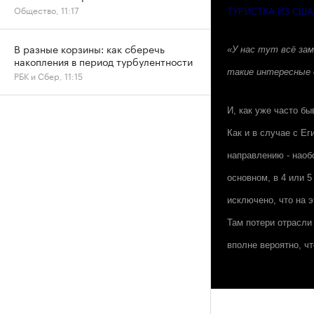
Общество, 11:17
ТУРИСТКА ИЗ США
В разные корзины: как сберечь
«У нас тут всё зам
накопления в период турбулентности
такие интересные д
РБК и Сбер, 11:15
И, как уже часто б
Как и в случае с Ег
направлению - наоб
основном, в 4 или 5
исключено, что на 
Там потери отрасли
вполне вероятно, чт