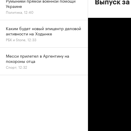
Румынией прямой военной помощи
Выпуск за
Украине
Политика, 12:40
Каким будет новый эпицентр деловой
активности на Ходынке
РБК и Stone, 12:33
Месси прилетел в Аргентину на
похороны отца
Спорт, 12:32