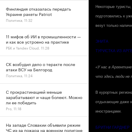
Некоторые туристы,
Финляндия отказалась передать
Украине ракеты Patriot
подготовились к уже
Политика, 11:32
везут только налич
11 мифов об ИИ в промышленности —
и как все устроено на практике
ЭНИТА
РБК и Yandex Cloud, 11:28
ТУРИСТКА ИЗ АР
СК возбудил дело о теракте после
«У нас в Аргентин
атаки ВСУ на Белгород
Политика, 11:24
что здесь люди не 
С прокрастинацией меньше
В курортных регион
зарабатывают и чаще болеют. Можно
ли ее победить
отдыхающие даже не
Pro, 11:18
иностранцами.
На западе Словакии объявили режим
БРИТНИ ГАРДНЕР
ЧС из-за пожара на военном полигоне