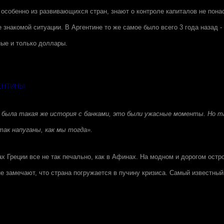
 особенно из развивающихся стран, знают о контроле капиталов не пона
 знакомой ситуации. В Аргентине то же самое было всего 3 года назад 
ные и только доллары.
ГЕНТИНЫ
е была такая же история с банками, это были ужасные моменты. Но т
так напуганы, как мы тогда».
ах Греции все не так печально, как в Афинах. На модном и дорогом остр
 замечают, что страна погружается в пучину кризиса. Самый известный