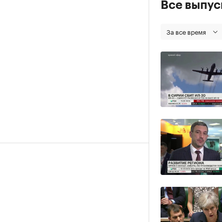
Все выпу
За все время