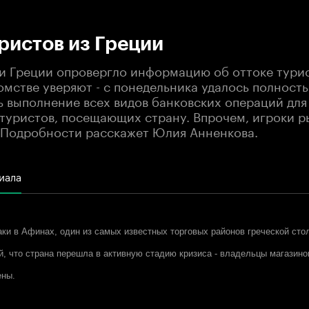
:00
/
00:00
ристов из Греции
 Греции опровергло информацию об оттоке турис
омстве уверяют - с понедельника удалось полност
ь выполнение всех видов банковских операций для
туристов, посещающих страну. Впрочем, игроки р
 Подробности расскажет Юлия Анненкова.
иала
и в Афинах, один из самых известных торговых районов греческой сто
ей, что страна перешла в активную стадию кризиса - владельцы магазин
ены.