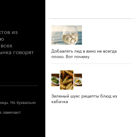
тов из
ью
 всех
ынка говорят
Добавлять лед в вино не всегда
плохо. Вот почему
Зеленый шум: рецепты блюд из
кабачка
лицы. Но буквально
ов замечают