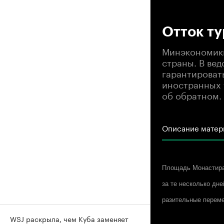
00
Отток ту
Минэкономики
страны. В вед
гарантироват
иностранных 
об обратном.
Описание матер
Площадь Монастирак
за те несколько дн
разительные перем
WSJ раскрыла, чем Куба заменяет