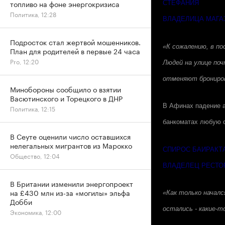
топливо на фоне энергокризиса
СТЕФАНИЯ
Политика, 12:28
ВЛАДЕЛИЦА МАГА
Подросток стал жертвой мошенников.
«К сожалению, в по
План для родителей в первые 24 часа
Pro, 12:20
Людей на улице поч
отменяют бронирова
Минобороны сообщило о взятии
Васютинского и Торецкого в ДНР
В Афинах падение а
Политика, 12:15
банкоматах любую с
В Сеуте оценили число оставшихся
нелегальных мигрантов из Марокко
СПИРОС БАИРАКТ
Общество, 12:04
ВЛАДЕЛЕЦ РЕСТО
В Британии изменили энергопроект
на £430 млн из-за «могилы» эльфа
«Как только началс
Добби
остались - какие-
Экономика, 12:00