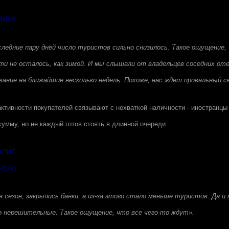
ЗИНА
следние пару дней число туристов сильно снизилось. Такое ощущение, 
ти не осталось, как зимой. И мы слышали от владельцев соседних оте
ние на ближайшие несколько недель. Похоже, нас ждет провальный се
ктивности покупателей связывают с нехваткой наличности - иностранцы 
умму, но не каждый готов стоять в длинной очереди.
АРИС
РАНА
я сезон, закрылись банки, а из-за этого стало меньше туристов. Да и
то нерешительные. Такое ощущение, что все чего-то ждут».