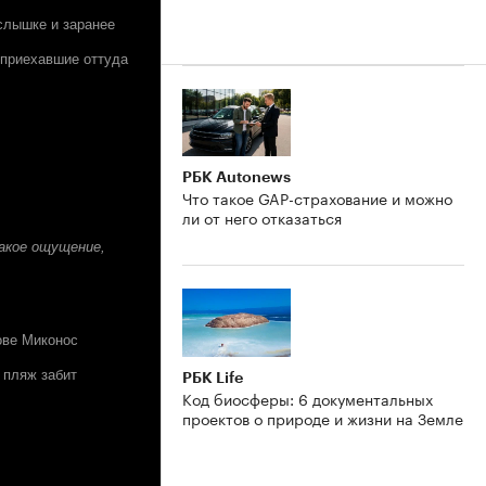
слышке и заранее
- приехавшие оттуда
РБК Autonews
Что такое GAP-страхование и можно
ли от него отказаться
акое ощущение,
ове Миконос
 пляж забит
РБК Life
Код биосферы: 6 документальных
проектов о природе и жизни на Земле