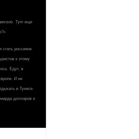
 весело. Тут еще
о?»
я стать россияне.
уристов к этому
ось. Едут, в
Европе. И не
тдыхать в Тунисе.
ллиарда долларов и