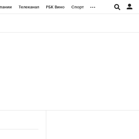
...
пании
Телеканал
РБК Вино
Спорт
ые проекты
Город
Стиль
Крипто
Спецпроекты СПб
логии и медиа
Финансы