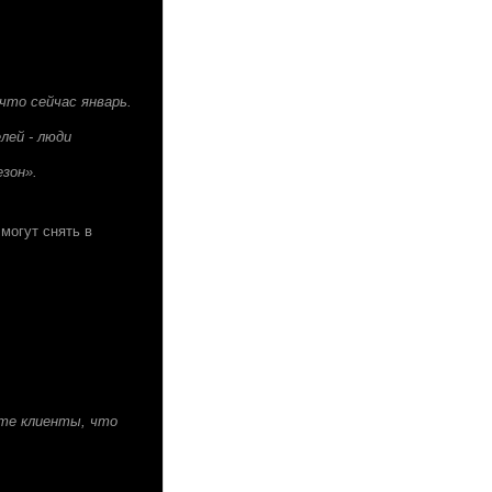
что сейчас январь.
лей - люди
зон».
могут снять в
 те клиенты, что