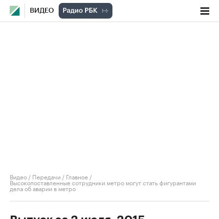
ВИДЕО
Видео
/
Передачи
/
Главное
/
Высокопоставленные сотрудники метро могут стать фигурантами
дела об аварии в метро