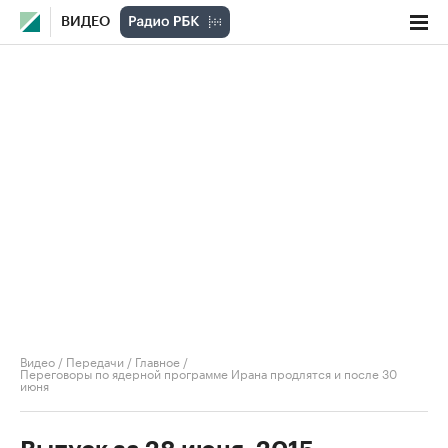
ВИДЕО
Видео
/
Передачи
/
Главное
/
Переговоры по ядерной программе Ирана продлятся и после 30
июня