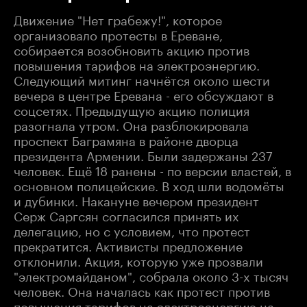
Движение "Нет грабежу!", которое
организовало протесты в Ереване,
собирается возобновить акцию против
повышения тарифов на электроэнергию.
Следующий митинг начнётся около шести
вечера в центре Еревана - его обсуждают в
соцсетях. Предыдущую акцию полиция
разогнала утром. Она разблокировала
проспект Баграмяна в районе дворца
президента Армении. Были задержаны 237
человек. Ещё 18 ранены - по версии властей, в
основном полицейские. В ход шли водомёты
и дубинки. Накануне вечером президент
Серж Саргсян согласился принять их
делегацию, но с условием, что протест
прекратится. Активисты предложение
отклонили. Акция, которую уже прозвали
"электромайданом", собрала около 3-х тысяч
человек. Она началась как протест против
повышения тарифов на электроэнергию на