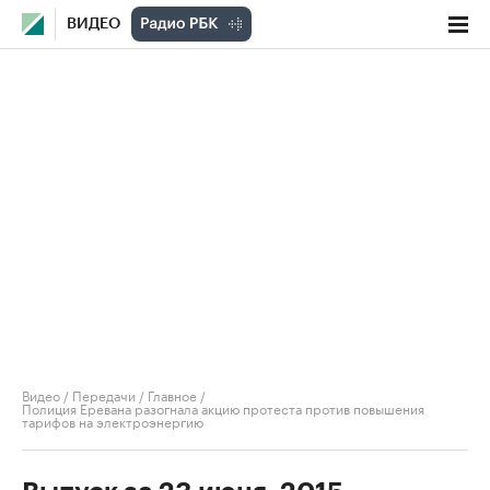
ВИДЕО
Видео
/
Передачи
/
Главное
/
Полиция Еревана разогнала акцию протеста против повышения
тарифов на электроэнергию