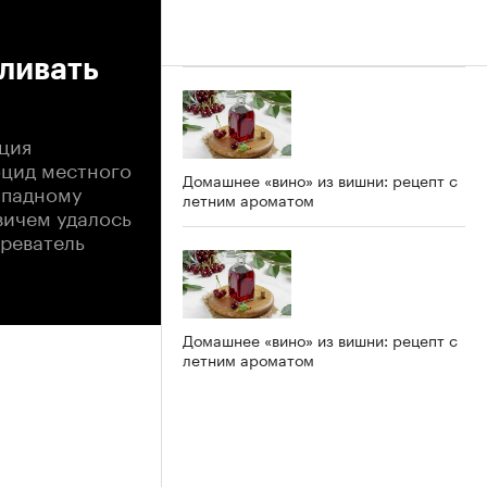
ливать
ция
оцид местного
Домашнее «вино» из вишни: рецепт с
ападному
летним ароматом
вичем удалось
зреватель
Домашнее «вино» из вишни: рецепт с
летним ароматом