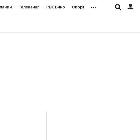
...
пании
Телеканал
РБК Вино
Спорт
ые проекты
Город
Стиль
Крипто
Спецпроекты СПб
логии и медиа
Финансы