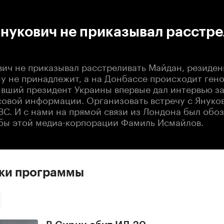
:00
/
00:00
нукович не приказывал расстре
вич не приказывал расстреливать Майдан, резиден
у не принадлежит, а на Донбассе происходит ген
ывший президент Украины впервые дал интервью з
совой информации. Организовать встречу с Януко
BC. И с нами на прямой связи из Лондона был обо
бы этой медиа-корпорации Фамиль Исмайлов.
ски программы