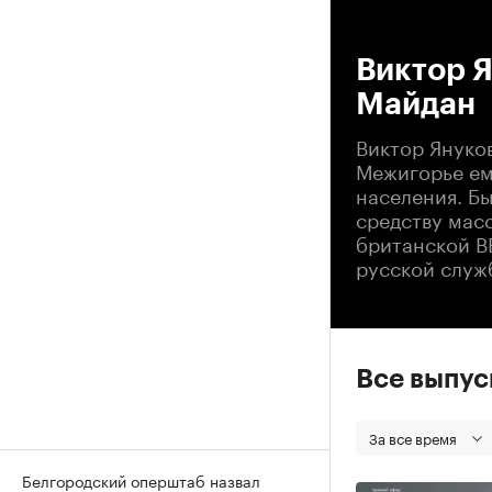
00
Виктор Я
Майдан
Виктор Януко
Межигорье ем
населения. Б
средству мас
британской B
русской служ
Все выпу
За все время
Белгородский оперштаб назвал