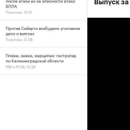
после атаки из-за опасности атаки
Выпуск за
БПЛА
Политика, 13:01
Против Сийярто возбудили уголовное
дело о взятках
Политика, 12:58
Пляжи, замки, марципан: гастрогид
по Калининградской области
РБК и РСХБ, 12:56