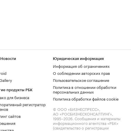
 Новости
Юридическая информация
Информация об ограничениях
roid
О соблюдении авторских прав
allery
Пользовательское соглашение
Политика в отношении обработки
гие продукты РБК
персональных данных
ако для бизнеса
Политика обработки файлов cookie
поративный регистратор
енов
© ООО «БИЗНЕСПРЕСС»,
АО «РОСБИЗНЕСКОНСАЛТИНГ»,
тинг сайтов
1995–2026
. Сообщения и материалы
.решения
информационного агентства «РБК»
(свидетельство о регистрации
комства