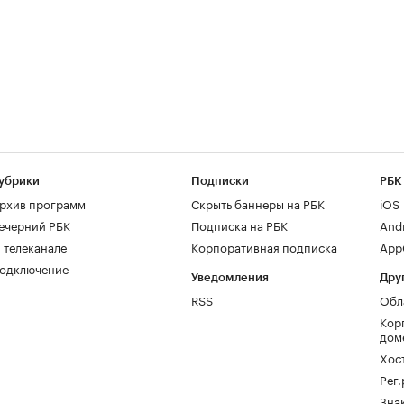
убрики
Подписки
РБК
рхив программ
Скрыть баннеры на РБК
iOS
ечерний РБК
Подписка на РБК
And
 телеканале
Корпоративная подписка
AppG
одключение
Уведомления
Дру
RSS
Обл
Кор
дом
Хос
Рег
Зна