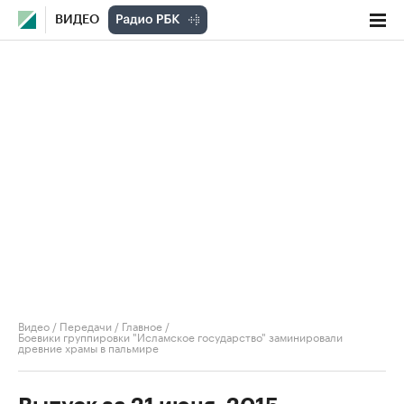
ВИДЕО
Видео
/
Передачи
/
Главное
/
Боевики группировки "Исламское государство" заминировали
древние храмы в пальмире