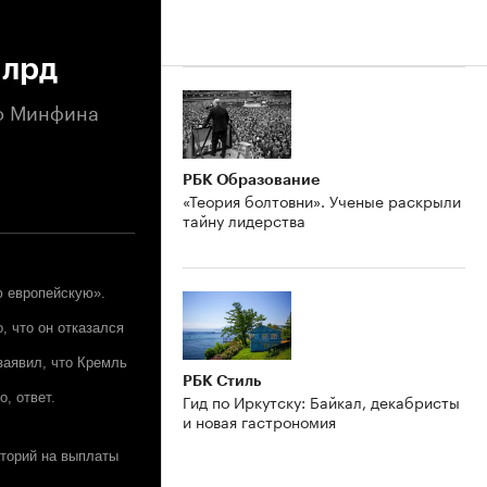
млрд
го Минфина
РБК Образование
«Теория болтовни». Ученые раскрыли
тайну лидерства
ю европейскую».
, что он отказался
заявил, что Кремль
РБК Стиль
, ответ.
Гид по Иркутску: Байкал, декабристы
и новая гастрономия
аторий на выплаты