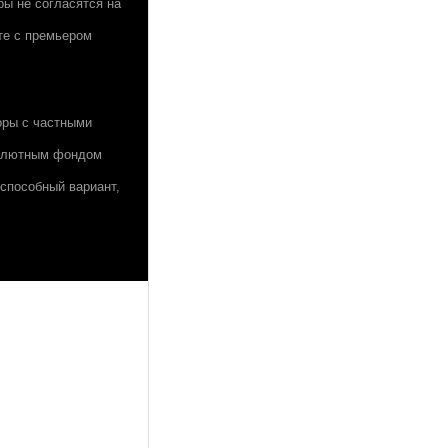
ры не согласятся на
те с премьером
оры с частными
валютным фондом
еспособный вариант,