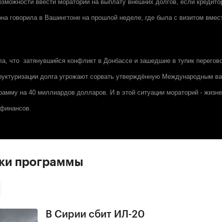
озможности ввести мораторий на выплату внешних долгов, если кредито
она говорила в Вашингтоне на прошлой неделе, где была с визитом вмес
ла, что затянувшийся конфликт в Донбассе и зашедшие в тупик перегов
труктуризации долга угрожают сорвать утверждённую Международным 
рамму на 40 миллиардов долларов. И в этой ситуации мораторий - жизн
 финансов.
ски программы
В Сирии сбит ИЛ-20