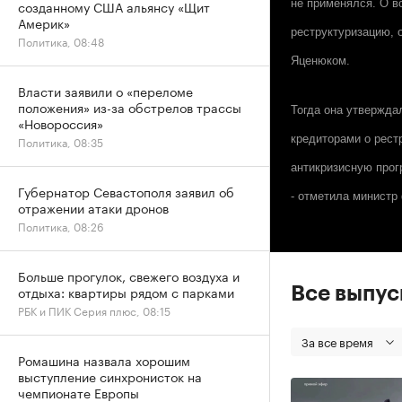
созданному США альянсу «Щит
не применялся. О в
Америк»
реструктуризацию, 
Политика, 08:48
Яценюком.
Власти заявили о «переломе
положения» из-за обстрелов трассы
Тогда она утвержда
«Новороссия»
кредиторами о рес
Политика, 08:35
антикризисную прог
Губернатор Севастополя заявил об
- отметила министр
отражении атаки дронов
Политика, 08:26
Больше прогулок, свежего воздуха и
отдыха: квартиры рядом с парками
Все выпу
РБК и ПИК Серия плюс, 08:15
За все время
Ромашина назвала хорошим
выступление синхронисток на
чемпионате Европы