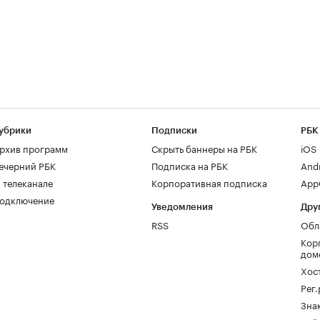
убрики
Подписки
РБК
рхив программ
Скрыть баннеры на РБК
iOS
ечерний РБК
Подписка на РБК
And
 телеканале
Корпоративная подписка
AppG
одключение
Уведомления
Дру
RSS
Обл
Кор
дом
Хос
Рег
Зна