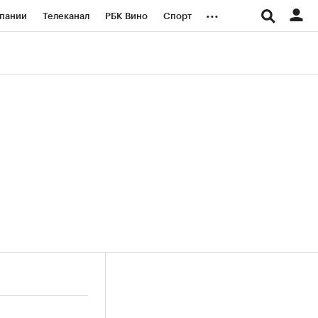
...
пании
Телеканал
РБК Вино
Спорт
ые проекты
Город
Стиль
Крипто
Спецпроекты СПб
логии и медиа
Финансы