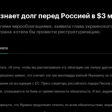
:00
/
00:00
знает долг перед Россией в $3 
угими еврооблигациями, заявила глава украинско
страна хотела бы провести реструктуризацию.
иала
тата: «Я хочу, чтобы мы рассматривали эту облигацию как любую другу
рошенко заявил, что считает эти три миллиарда взяткой Януковичу за то
ение об ассоциации с ЕС. Пресс-секретарь российского лидера Песков 
, отказывается ли Киев от преемственности обязательств. И вот, видимо
еркнула, что Украина продолжает платить по всем обязательствам, мор