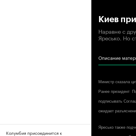
00
Киев при
Наравне с др
Яресько. Но 
Описание матер
Министр сказала ци
Ранее президент По
подписывать Соглаш
ожидает разъяснений
Яресько также подч
Колумбия присоединится к