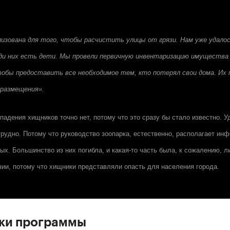
лизована для того, чтобы расчистить улицы от грязи. Нам уже удало
еди них есть дети. Мы провели первичную инвентаризацию имуществ
тобы предоставить все необходимое тем, кто потерял свои дома. Их 
размещения».
падения хищников точно нет, потому что это сразу бы стало известно. У
 трудно. Потому что руководство зоопарка, естественно, располагает ин
ых. Большинство из них погибла, и какая-то часть была, к сожалению, 
ии, потому что хищники представляли опасть для населения города.
ски программы