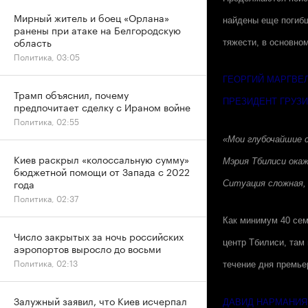
Мирный житель и боец «Орлана»
найдены еще погибш
ранены при атаке на Белгородскую
область
тяжести, в основно
Политика, 03:05
ГЕОРГИЙ МАРГВЕ
Трамп объяснил, почему
ПРЕЗИДЕНТ ГРУЗ
предпочитает сделку с Ираном войне
Политика, 02:55
«Мои глубочайшие 
Киев раскрыл «колоссальную сумму»
Мэрия Тбилиси ока
бюджетной помощи от Запада с 2022
года
Ситуация сложная, 
Политика, 02:37
Как минимум 40 сем
Число закрытых за ночь российских
центр Тбилиси, там 
аэропортов выросло до восьми
Политика, 02:13
течение дня премье
Залужный заявил, что Киев исчерпал
ДАВИД НАРМАНИЯ