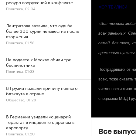
ресурс вооружений в конфликте
МЭР ТБИЛИСИ
Политика, 02:04
«Вся техника моби
Лантратова заявила, что судьба
более 300 курян неизвестна после
всех раненных. Ср
вторжения
Политика, 01:58
семей, для того, ч
временные пункты 
На подлете к Москве сбили три
беспилотника
Пострадавших от на
Политика, 01:33
всех, тоже сказать
В Грузии назвали причину полного
численности животн
блэкаута в стране
спецназом МВД Груз
Общество, 01:28
В Германии увидели «сценарий
теракта» в инциденте с дроном в
аэропорту
Все выпу
Политика, 01:20