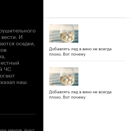
зрушительного
 вести. И
аются осадки,
сов
Добавлять лед в вино не всегда
плохо. Вот почему
а,
местный
й ЧС
могают
сказал наш
Добавлять лед в вино не всегда
плохо. Вот почему
ора завалов, будут