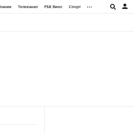
...
пании
Телеканал
РБК Вино
Спорт
ые проекты
Город
Стиль
Крипто
Спецпроекты СПб
логии и медиа
Финансы