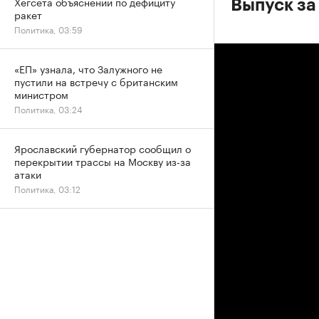
Хегсета объяснений по дефициту
Выпуск за
ракет
Политика, 03:59
«ЕП» узнала, что Залужного не
пустили на встречу с британским
министром
Политика, 03:24
Ярославский губернатор сообщил о
перекрытии трассы на Москву из-за
атаки
Политика, 03:12