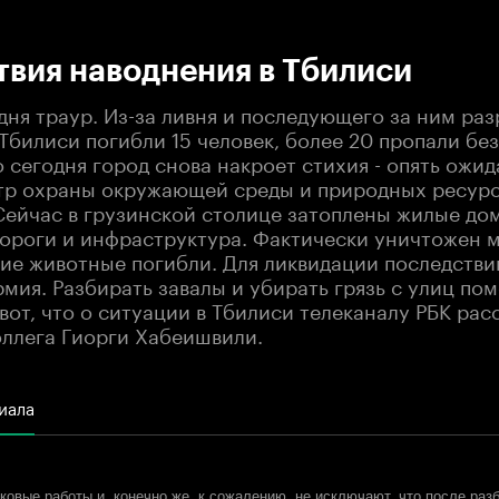
:00
/
00:00
вия наводнения в Тбилиси
дня траур. Из-за ливня и последующего за ним ра
Тбилиси погибли 15 человек, более 20 пропали без
 сегодня город снова накроет стихия - опять ожид
тр охраны окружающей среды и природных ресур
Сейчас в грузинской столице затоплены жилые дом
ороги и инфраструктура. Фактически уничтожен 
гие животные погибли. Для ликвидации последстви
мия. Разбирать завалы и убирать грязь с улиц по
вот, что о ситуации в Тбилиси телеканалу РБК рас
оллега Гиорги Хабеишвили.
иала
овые работы и, конечно же, к сожалению, не исключают, что после разб