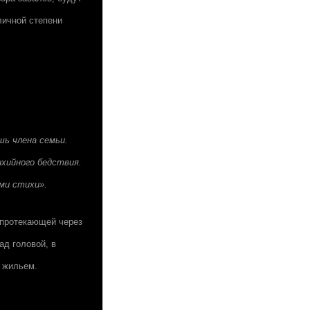
личной степени
шь члена семьи.
хийного бедствия.
ми стихи».
 протекающей через
ад головой, в
х жильем.