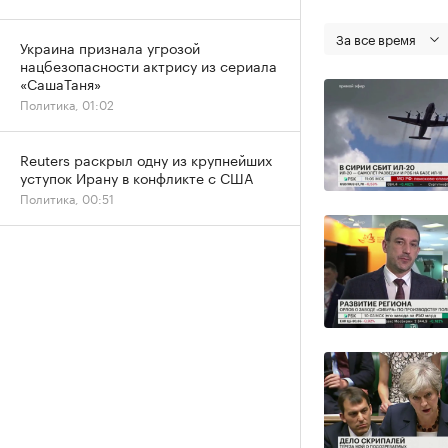
За все время
Украина признала угрозой
нацбезопасности актрису из сериала
«СашаТаня»
Политика, 01:02
Reuters раскрыл одну из крупнейших
уступок Ирану в конфликте с США
Политика, 00:51