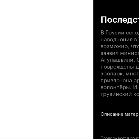
00
Последст
В Грузии сего
наводнения в 
возможно, что
заявил минис
Агулашвили. 
повреждены д
зоопарк, мно
привлечена ар
волонтёры. И 
грузинский к
Описание матер
Продолжаются поиск