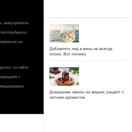
сь эвакуировать
а пострадавших
перевезли во
Добавлять лед в вино не всегда
плохо. Вот почему
далось ли найти
формацией о
ликвидирована
Домашнее «вино» из вишни: рецепт с
летним ароматом