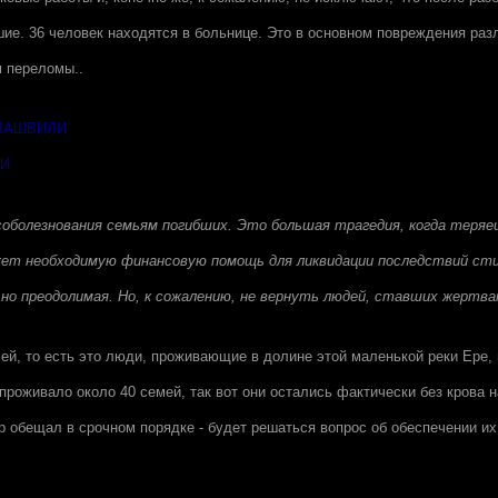
ие. 36 человек находятся в больнице. Это в основном повреждения раз
м переломы..
ЛАШВИЛИ
ИИ
соболезнования семьям погибших. Это большая трагедия, когда теряе
жет необходимую финансовую помощь для ликвидации последствий сти
но преодолимая. Но, к сожалению, не вернуть людей, ставших жертва
ей, то есть это люди, проживающие в долине этой маленькой реки Ере,
проживало около 40 семей, так вот они остались фактически без крова н
р обещал в срочном порядке - будет решаться вопрос об обеспечении и