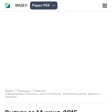
ВИДЕО
Видео
/
Передачи
/
Главное
/
Наводнение в Тбилиси, есть погибшие. Затоплены дома, дороги и
зоопарк