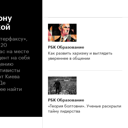
ону
кой
нтерфаксу»,
 20
РБК Образование
ас на месте
Как развить харизму и выглядеть
ент на себя
увереннее в общении
дению
ктивисты
от Киева
Де
ее найти
РБК Образование
«Теория болтовни». Ученые раскрыли
тайну лидерства