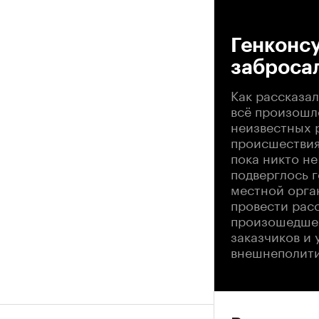
00
Генконсу
заброса
Как рассказа
всё произошло
неизвестных р
происшествия
пока никто не
подверглось г
местной орга
провести рас
произошедшее
заказчиков и 
внешнеполити