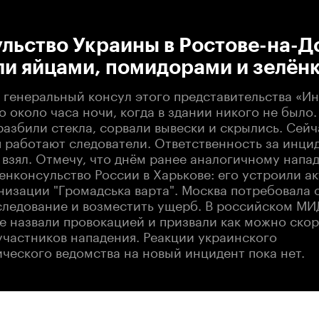
:00
/
00:00
льство Украины в Ростове-на-Д
ли яйцами, помидорами и зелён
л генеральный консул этого представительства «И
 около часа ночи, когда в здании никого не было.
азбили стекла, сорвали вывески и скрылись. Сейч
 работают следователи. Ответственность за инцид
 взял. Отмечу, что днём ранее аналогичному напа
енконсульство России в Харькове: его устроили а
низации "Громадська варта". Москва потребовала 
следование и возместить ущерб. В российском МИ
 назвали провокацией и призвали как можно скор
участников нападения. Реакции украинского
ческого ведомства на новый инцидент пока нет.