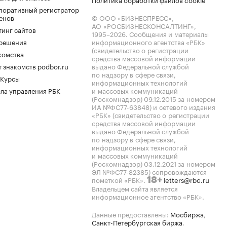
поративный регистратор
енов
© ООО «БИЗНЕСПРЕСС»,
АО «РОСБИЗНЕСКОНСАЛТИНГ»,
тинг сайтов
1995–2026
. Сообщения и материалы
.решения
информационного агентства «РБК»
(свидетельство о регистрации
комства
средства массовой информации
 знакомств podbor.ru
выдано Федеральной службой
по надзору в сфере связи,
 Курсы
информационных технологий
ла управления РБК
и массовых коммуникаций
(Роскомнадзор) 09.12.2015 за номером
ИА №ФС77-63848) и сетевого издания
«РБК» (свидетельство о регистрации
средства массовой информации
выдано Федеральной службой
по надзору в сфере связи,
информационных технологий
и массовых коммуникаций
(Роскомнадзор) 03.12.2021 за номером
ЭЛ №ФС77-82385) сопровождаются
пометкой «РБК».
letters@rbc.ru
18+
Владельцем сайта является
информационное агентство «РБК».
Данные предоставлены:
Мосбиржа
,
Санкт-Петербургская биржа
.