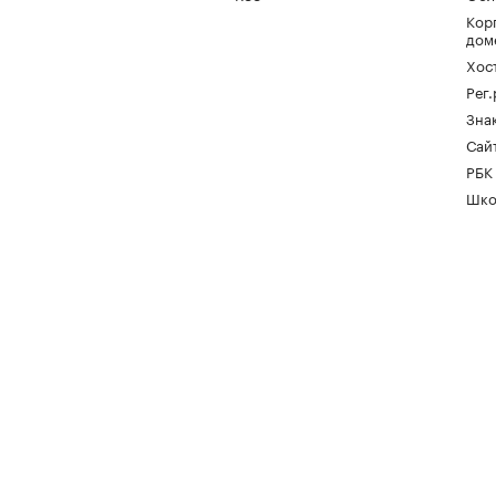
Кор
дом
Хос
Рег
Зна
Сайт
РБК
Шко