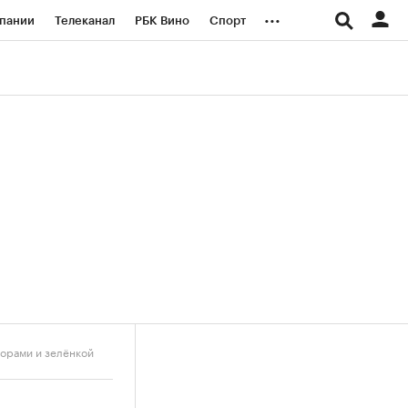
...
пании
Телеканал
РБК Вино
Спорт
ые проекты
Город
Стиль
Крипто
Спецпроекты СПб
логии и медиа
Финансы
дорами и зелёнкой