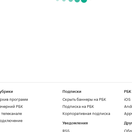
убрики
Подписки
РБК
рхив программ
Скрыть баннеры на РБК
iOS
ечерний РБК
Подписка на РБК
And
 телеканале
Корпоративная подписка
AppG
одключение
Уведомления
Дру
RSS
Обл