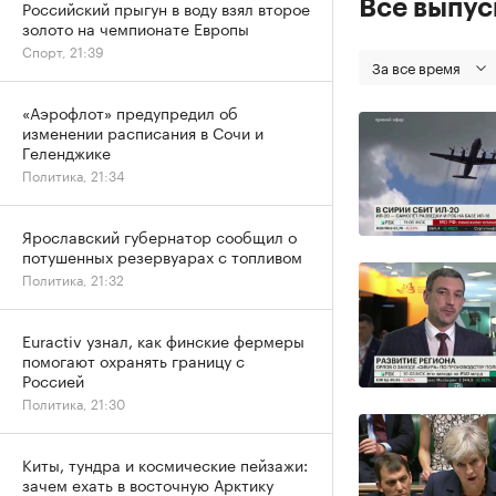
Все выпу
Российский прыгун в воду взял второе
золото на чемпионате Европы
Спорт, 21:39
За все время
«Аэрофлот» предупредил об
изменении расписания в Сочи и
Геленджике
Политика, 21:34
Ярославский губернатор сообщил о
потушенных резервуарах с топливом
Политика, 21:32
Euractiv узнал, как финские фермеры
помогают охранять границу с
Россией
Политика, 21:30
Киты, тундра и космические пейзажи:
зачем ехать в восточную Арктику