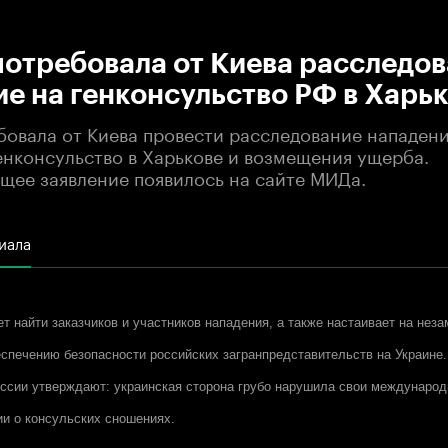
:00
/
00:00
отребовала от Киева расследов
е на генконсульство РФ в Харь
бовала от Киева провести расследование нападени
енконсульство в Харькове и возмещения ущерба.
щее заявление появилось на сайте МИДа.
иала
т найти заказчиков и участников нападения, а также настаивает на нез
еспечению безопасности российских загранпредставительств на Украине
ссии утверждают: украинская сторона грубо нарушила свои международ
ии о консульских сношениях.