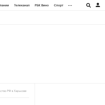
...
пании
Телеканал
РБК Вино
Спорт
ые проекты
Город
Стиль
Крипто
Спецпроекты СПб
логии и медиа
Финансы
ьство РФ в Харькове