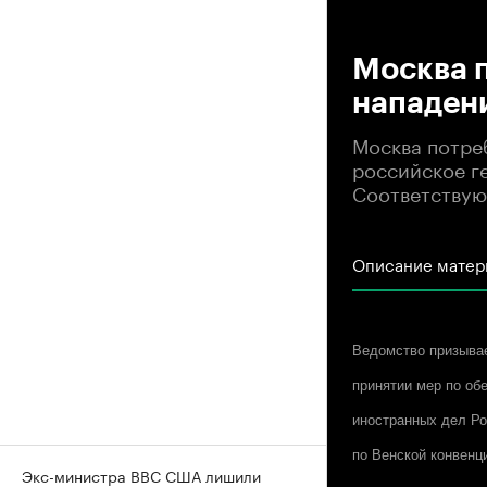
00
Москва п
нападени
Москва потре
российское г
Соответствую
Описание матер
Ведомство призывае
принятии мер по об
иностранных дел Ро
по Венской конвенц
Экс-министра ВВС США лишили