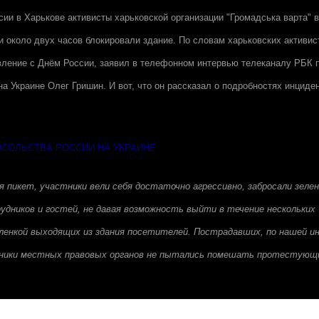
сии в Харькове активисты харьковской организации "Громадська варта" в
 и около двух часов блокировали здание. По словам харьковских активис
вление с Днём России, заявил в телефонном интервью телеканалу РБК 
а Украине Олег Гришин. И вот, что он рассказал о подробностях инциден
ОСОЛЬСТВА РОССИИ НА УКРАИНЕ
 пикет, участники вели себя достаточно агрессивно, забросали зелен
удников и гостей, не давая возможность выйти в течение нескольких 
ленкой выходящих из здания посетителей. Пострадавших, по нашей и
ники местных правовых органов не пытались помешать протестующ