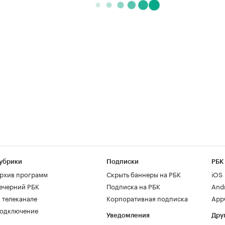
убрики
Подписки
РБК
рхив программ
Скрыть баннеры на РБК
iOS
ечерний РБК
Подписка на РБК
And
 телеканале
Корпоративная подписка
AppG
одключение
Уведомления
Дру