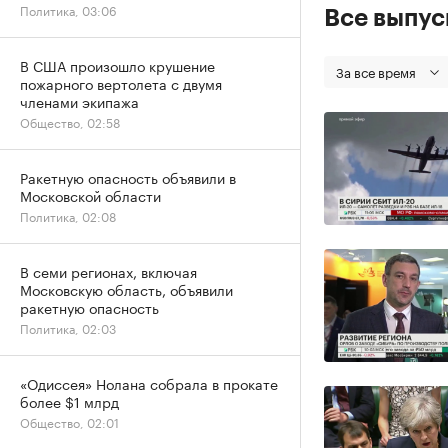
Политика, 03:06
Все выпу
В США произошло крушение
За все время
пожарного вертолета с двумя
членами экипажа
Общество, 02:58
Ракетную опасность объявили в
Московской области
Политика, 02:08
В семи регионах, включая
Московскую область, объявили
ракетную опасность
Политика, 02:03
«Одиссея» Нолана собрала в прокате
более $1 млрд
Общество, 02:01