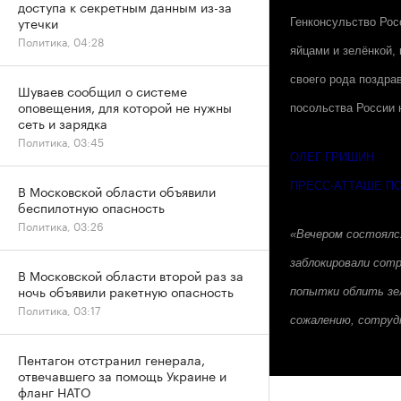
доступа к секретным данным из-за
утечки
Генконсульство Рос
Политика, 04:28
яйцами и зелёнкой,
своего рода поздра
Шуваев сообщил о системе
оповещения, для которой не нужны
посольства России н
сеть и зарядка
Политика, 03:45
ОЛЕГ ГРИШИН
ПРЕСС-АТТАШЕ П
В Московской области объявили
беспилотную опасность
Политика, 03:26
«Вечером состоялся
заблокировали сотр
В Московской области второй раз за
ночь объявили ракетную опасность
попытки облить зе
Политика, 03:17
сожалению, сотруд
Пентагон отстранил генерала,
отвечавшего за помощь Украине и
фланг НАТО