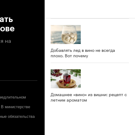
ать
кове
я на
Добавлять лед в вино не всегда
плохо. Вот почему
Домашнее «вино» из вишни: рецепт с
амедлительном
летним ароматом
. В министерстве
ные обязательства