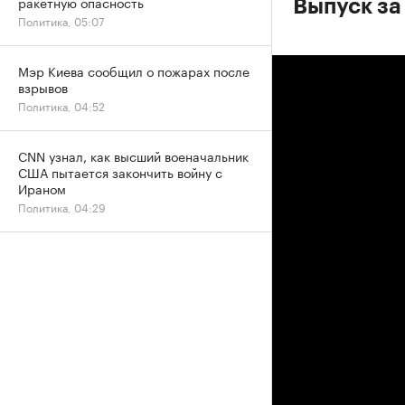
ракетную опасность
Выпуск за
Политика, 05:07
Мэр Киева сообщил о пожарах после
взрывов
Политика, 04:52
CNN узнал, как высший военачальник
США пытается закончить войну с
Ираном
Политика, 04:29