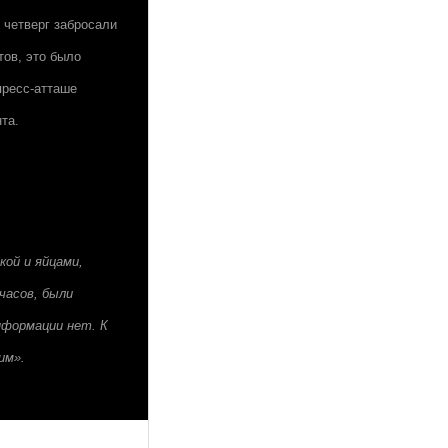
 четверг забросали
тов, это было
пресс-атташе
та.
кой и яйцами,
часов, были
нформации нет. К
им».