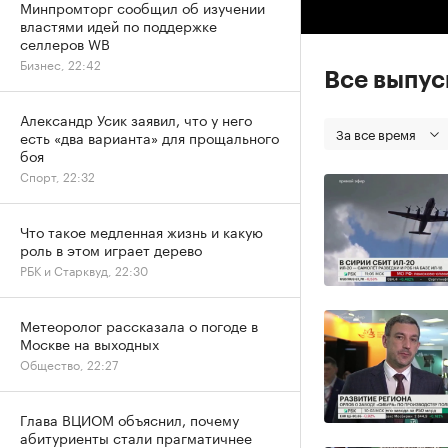
Минпромторг сообщил об изучении
властями идей по поддержке
селлеров WB
Бизнес, 22:42
Все выпу
Александр Усик заявил, что у него
За все время
есть «два варианта» для прощального
боя
Спорт, 22:32
Что такое медленная жизнь и какую
роль в этом играет дерево
РБК и Старквуд, 22:30
Метеоролог рассказала о погоде в
Москве на выходных
Общество, 22:27
Глава ВЦИОМ объяснил, почему
абитуриенты стали прагматичнее