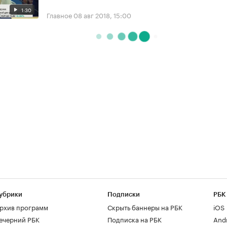
1:30
Главное
08 авг 2018, 15:00
убрики
Подписки
РБК
рхив программ
Скрыть баннеры на РБК
iOS
ечерний РБК
Подписка на РБК
And