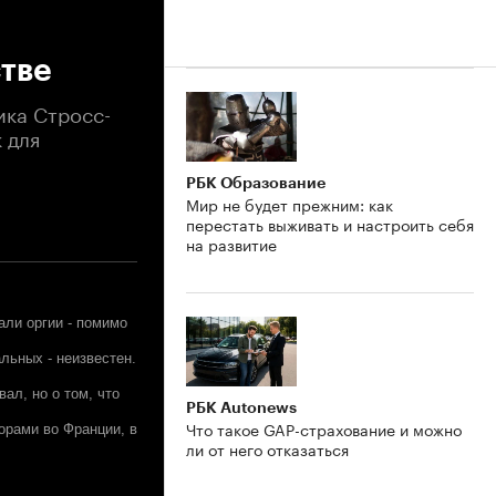
стве
ика Стросс-
 для
РБК Образование
Мир не будет прежним: как
перестать выживать и настроить себя
на развитие
али оргии - помимо
льных - неизвестен.
ал, но о том, что
РБК Autonews
Что такое GAP-страхование и можно
орами во Франции, в
ли от него отказаться