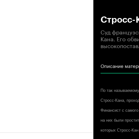
00
Стросс-К
Суд французс
Кана. Его обв
высокопостав
Описание матер
По так называемому
Стросс-Кана, проход
Финансист с самого
на них были прости
которых Стросс-Кан