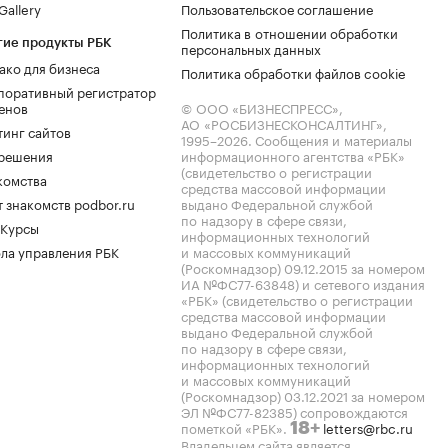
allery
Пользовательское соглашение
Политика в отношении обработки
гие продукты РБК
персональных данных
ако для бизнеса
Политика обработки файлов cookie
поративный регистратор
енов
© ООО «БИЗНЕСПРЕСС»,
АО «РОСБИЗНЕСКОНСАЛТИНГ»,
тинг сайтов
1995–2026
. Сообщения и материалы
.решения
информационного агентства «РБК»
(свидетельство о регистрации
комства
средства массовой информации
 знакомств podbor.ru
выдано Федеральной службой
по надзору в сфере связи,
 Курсы
информационных технологий
ла управления РБК
и массовых коммуникаций
(Роскомнадзор) 09.12.2015 за номером
ИА №ФС77-63848) и сетевого издания
«РБК» (свидетельство о регистрации
средства массовой информации
выдано Федеральной службой
по надзору в сфере связи,
информационных технологий
и массовых коммуникаций
(Роскомнадзор) 03.12.2021 за номером
ЭЛ №ФС77-82385) сопровождаются
пометкой «РБК».
letters@rbc.ru
18+
Владельцем сайта является