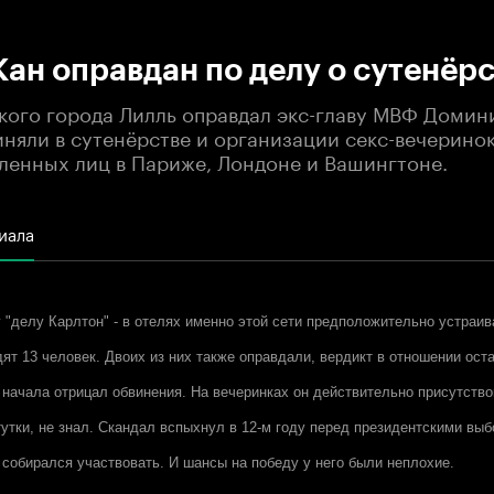
:00
/
00:00
ан оправдан по делу о сутенёр
кого города Лилль оправдал экс-главу МВФ Домин
иняли в сутенёрстве и организации секс-вечеринок
ленных лиц в Париже, Лондоне и Вашингтоне.
иала
 "делу Карлтон" - в отелях именно этой сети предположительно устраив
ят 13 человек. Двоих из них также оправдали, вердикт в отношении оста
 начала отрицал обвинения. На вечеринках он действительно присутствов
тутки, не знал. Скандал вспыхнул в 12-м году перед президентскими выб
 собирался участвовать. И шансы на победу у него были неплохие.