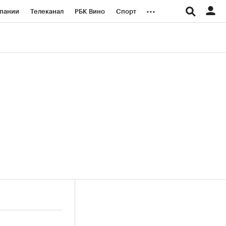
...
пании
Телеканал
РБК Вино
Спорт
ые проекты
Город
Стиль
Крипто
Спецпроекты СПб
логии и медиа
Финансы