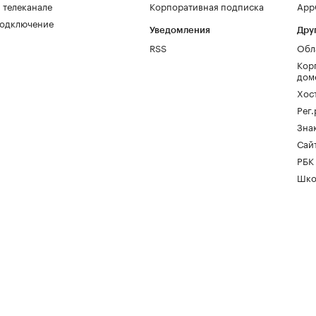
 телеканале
Корпоративная подписка
AppG
одключение
Уведомления
Дру
RSS
Обл
Кор
дом
Хос
Рег
Зна
Сайт
РБК
Шко