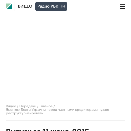
ВИДЕО
Видео
/
Передачи
/
Главное
/
Яценюк: Долги Украины перед частными кредиторами нужно
реструктуризировать