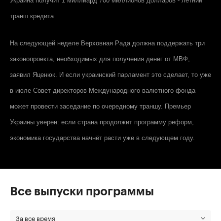
Украина получит 1 миллиард 700 миллионов долларов - летний
транш кредита.
На следующей неделе Верховная Рада должна поддержать три
законопроекта, необходимых для получения денег от МВФ,
заявил Яценюк. И если украинский парламент это сделает, то уже
в июле Совет директоров Международного валютного фонда
может провести заседание по очередному траншу. Премьер
Украины уверен: если страна продолжит программу реформ,
экономика государства начнёт расти уже в следующем году.
Все выпуски программы
За все время