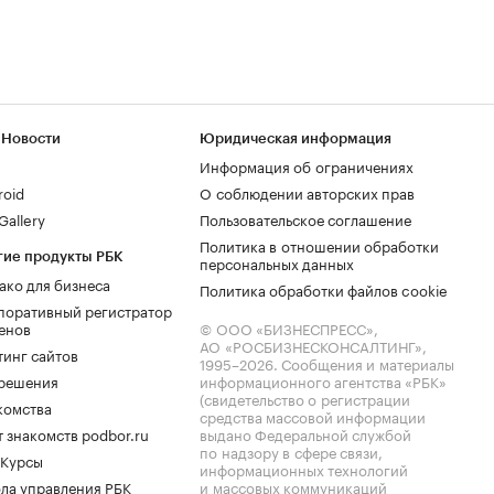
 Новости
Юридическая информация
Информация об ограничениях
roid
О соблюдении авторских прав
allery
Пользовательское соглашение
Политика в отношении обработки
гие продукты РБК
персональных данных
ако для бизнеса
Политика обработки файлов cookie
поративный регистратор
енов
© ООО «БИЗНЕСПРЕСС»,
АО «РОСБИЗНЕСКОНСАЛТИНГ»,
тинг сайтов
1995–2026
. Сообщения и материалы
.решения
информационного агентства «РБК»
(свидетельство о регистрации
комства
средства массовой информации
 знакомств podbor.ru
выдано Федеральной службой
по надзору в сфере связи,
 Курсы
информационных технологий
ла управления РБК
и массовых коммуникаций