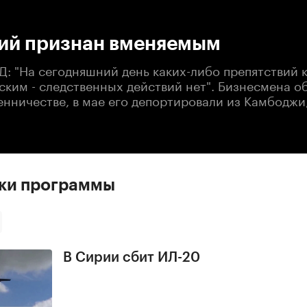
:00
/
00:00
ий признан вменяемым
Д: "На сегодняшний день каких-либо препятствий 
ским - следственных действий нет". Бизнесмена о
нничестве, в мае его депортировали из Камбоджи,
ски программы
В Сирии сбит ИЛ-20