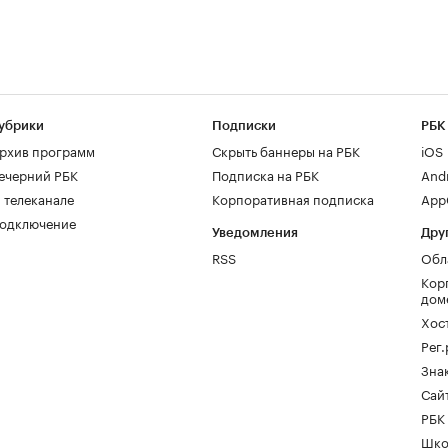
убрики
Подписки
РБК
рхив программ
Скрыть баннеры на РБК
iOS
ечерний РБК
Подписка на РБК
And
 телеканале
Корпоративная подписка
AppG
одключение
Уведомления
Дру
RSS
Обл
Кор
дом
Хос
Рег
Зна
Сайт
РБК
Шко