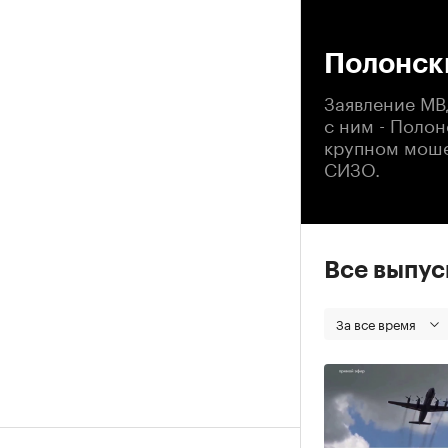
00
Полонск
Заявление МВ
с ним - Полон
крупном моше
СИЗО.
Все выпу
За все время