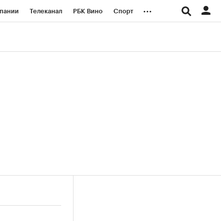
...
пании
Телеканал
РБК Вино
Спорт
ые проекты
Город
Стиль
Крипто
Спецпроекты СПб
логии и медиа
Финансы