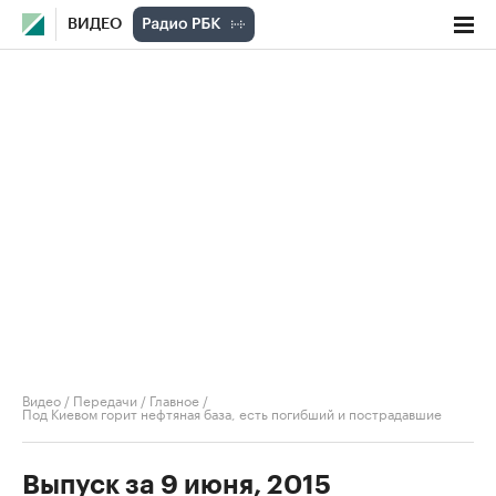
ВИДЕО
Видео
/
Передачи
/
Главное
/
Под Киевом горит нефтяная база, есть погибший и пострадавшие
Выпуск за 9 июня, 2015