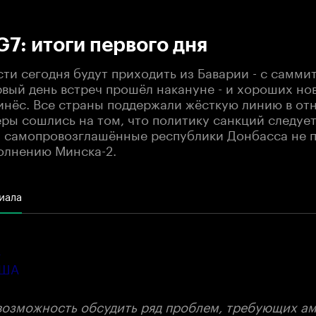
:00
/
00:00
7: итоги первого дня
ти сегодня будут приходить из Баварии - с самми
рвый день встреч прошёл накануне - и хороших но
инёс. Все страны поддержали жёсткую линию в от
еры сошлись на том, что политику санкций следуе
и самопровозглашённые республики Донбасса не п
олнению Минска-2.
иала
А
США
возможность обсудить ряд проблем, требующих а