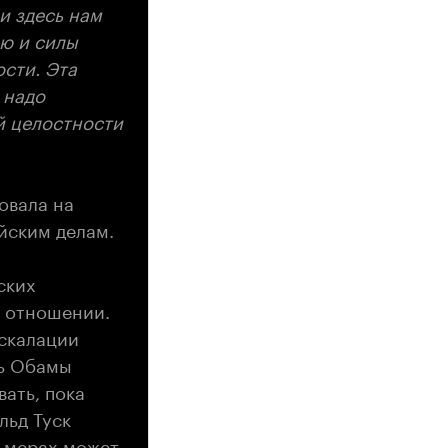
и здесь нам
ю и силы
сти. Эта
 надо
й целостности
овала на
йским делам.
ских
в отношении.
эскалации
рь Обамы
ать, пока
льд Туск
х мерах может