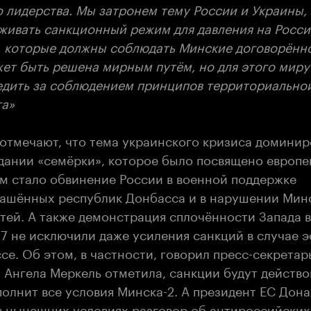
 лидерства. Мы затронем тему России и Украины, 
живать санкционный режим для давления на Росси
, которые должны соблюдать Минские договорённо
ет быть решена мирным путём, но для этого миру
едить за соблюдением принципов территориально
та»
отмечают, что тема украинского кризиса доминир
дании «семёрки», которое было посвящено европе
 стало обвинение России в военной поддержке
ашённых республик Донбасса и в нарушении Мин
тей. А также демонстрация сплочённости Запада 
G7 не исключили даже усиления санкций в случае 
се. Об этом, в частности, говорил пресс-секрета
Ангела Меркель отметила, санкции будут действов
олнит все условия Минска-2. А президент ЕС Дона
 в нынешних условиях разговор об антироссийски