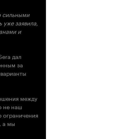
о сильными
 уже заявила,
ранами и
Sera дал
енным за
 варианты
ношения между
о не наш
о ограничения
, а мы