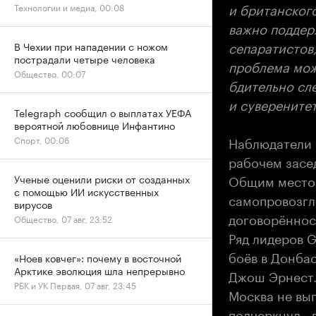
и британского
Технологии и медиа, 00:08
важно поддер
сепаратистов
В Чехии при нападении с ножом
пострадали четыре человека
проблема мож
Общество, 00:07
бдительно сл
и суверените
Telegraph сообщил о выплатах УЕФА
вероятной любовнице Инфантино
Наблюдатели 
Спорт, 00:06
рабочем засе
Общим местом
Ученые оценили риски от созданных
с помощью ИИ искусственных
самопровозгл
вирусов
договорённос
Общество, 07 авг, 23:52
Ряд лидеров 
боёв в Донбас
«Ноев ковчег»: почему в восточной
Арктике эволюция шла непрерывно
Джош Эрнест. 
РБК и УК Первая, 07 авг, 23:45
Москва не вып
подчеркнул -