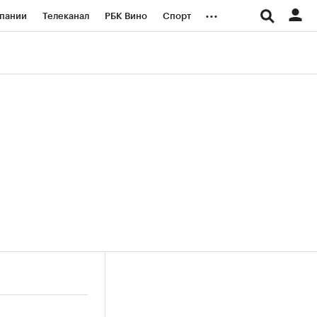
...
пании
Телеканал
РБК Вино
Спорт
ые проекты
Город
Стиль
Крипто
Спецпроекты СПб
логии и медиа
Финансы