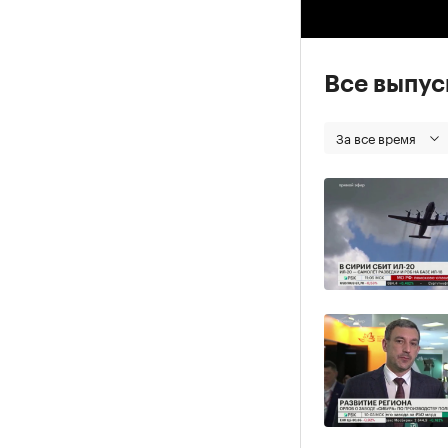
Все выпу
За все время