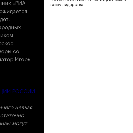
очник
«РИА
тайну лидерства
 ожидается
дёт.
народных
ником
еское
воры со
натор Игорь
АЦИИ РОССИИ
ичего нельзя
остаточно
ризы могут