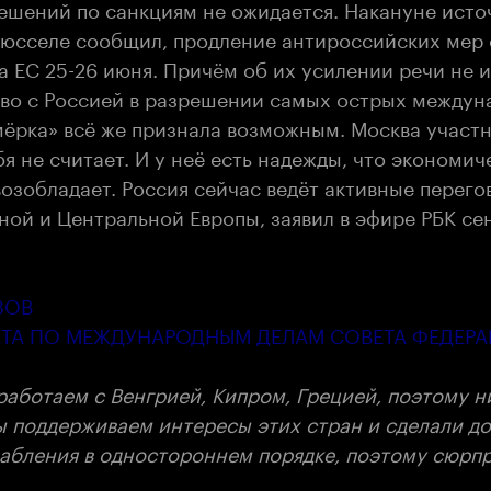
ешений по санкциям не ожидается. Накануне ист
юсселе сообщил, продление антироссийских мер
 ЕС 25-26 июня. Причём об их усилении речи не и
во с Россией в разрешении самых острых между
мёрка» всё же признала возможным. Москва участ
я не считает. И у неё есть надежды, что экономич
озобладает. Россия сейчас ведёт активные перего
ой и Центральной Европы, заявил в эфире РБК се
ЗОВ
ЕТА ПО МЕЖДУНАРОДНЫМ ДЕЛАМ СОВЕТА ФЕДЕР
работаем с Венгрией, Кипром, Грецией, поэтому н
ы поддерживаем интересы этих стран и сделали д
абления в одностороннем порядке, поэтому сюрп