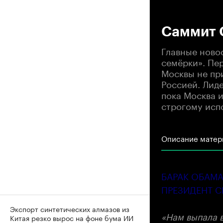
00
Саммит G
Главные новос
семёрки». Пе
Москвы не пр
Россией. Лид
пока Москва 
строгому исп
Описание матер
БАРАК ОБАМ
ПРЕЗИДЕНТ 
Экспорт синтетических алмазов из
«Нам выпала 
Китая резко вырос на фоне бума ИИ