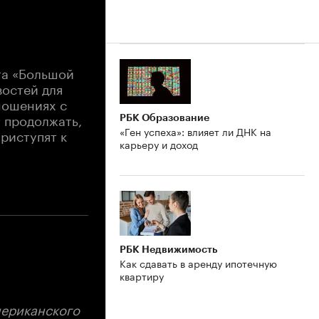
та «Большой
востей для
ношениях с
т продолжать,
РБК Образование
«Ген успеха»: влияет ли ДНК на
риступят к
карьеру и доход
РБК Недвижимость
Как сдавать в аренду ипотечную
квартиру
мериканского