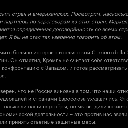
йских стран и американских. Посмотрим, наскольк
 партнёры по переговорам из этих стран. Меркель
имеется определенная договорённость со всеми ст
ет. Я бы не стал так уверенно говорить об этом.
ита больше интервью итальянской Corriere della 
ин. Он отметил, Кремль не считает себя ответств
 конфронтацию с Западом, и готов рассматривать
ва.
уверен, что не Россия виновна в том, что наши от
едерацией и странами Евросоюза ухудшились. Эт
о навязали наши партнёры, не мы вводили какие-т
кономической деятельности – это против нас ввели
ли принять ответные защитные меры.