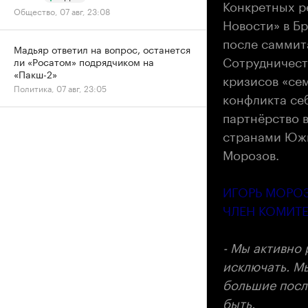
Конкретных р
Общество, 07 авг, 23:08
Новости»
в Бр
после саммита
Мадьяр ответил на вопрос, останется
Сотрудничест
ли «Росатом» подрядчиком на
«Пакш-2»
кризисов «се
Политика, 07 авг, 23:05
конфликта себ
партнёрство в
странами Южн
Морозов.
ИГОРЬ МОРО
ЧЛЕН КОМИТ
- Мы активно 
исключать. М
большие посл
быть.