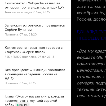
Сооснователь Wikipedia назвал ее
идти только в
рупором пропаганды под эгидой ЦРУ
«семёрки» бу
Технологии и медиа, 07 авг, 23:27
Россия, досло
Зеленский встретился с президентом
Сербии Вучичем
ДОНАЛЬД ТУ
Политика, 07 авг, 23:20
ПРЕДСЕДАТЕЛ
Как устроены приватные террасы в
«Все мы предп
квартирах «Серии плюс»
формате G8. 
РБК и ПИК Серия плюс, 07 авг, 23:15
политическая
ценностями. П
Экс-президент Финляндии усомнился
в сценарии нападения России на
отношению к 
НАТО
семёрки подт
Политика, 07 авг, 23:15
текущей ситуа
речь может и
Глава «Эксмо» назвал книгу, которая
поможет стать «лучшей версией
себя»
РАДИО