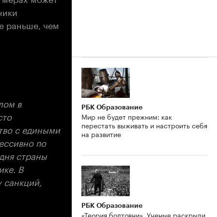
ники
е раньше, чем
лом в
РБК Образование
сто
Мир не будет прежним: как
перестать выживать и настроить себя
тво с едиными
на развитие
рессивно по
одня страны
ке. В
у санкций,
РБК Образование
«Теория болтовни». Ученые раскрыли