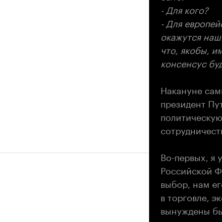
- Для кого?
- Для европе
окажутся наши
что, якобы, 
консенсус буд
Накануне самм
президент Пут
политическую
сотрудничест
Во-первых, я 
Российской Ф
выбор, нам ег
в торговле, э
вынуждены бы