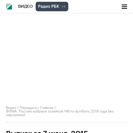
ВИДЕО
Видео
/
Передачи
/
Главное
/
ФИФА: Россию избрали хозяйкой ЧМ по футболу 2018 года без
нарушений