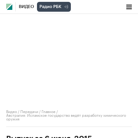
ВИДЕО
Видео
/
Передачи
/
Главное
/
Австралия: Исламское государство ведёт разработку химического
оружия