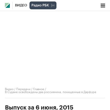
ВИДЕО
Видео
/
Передачи
/
Главное
/
В Судане освобождены два россиянина, похищенные в Дарфуре
Выпуск за 6 июня, 2015