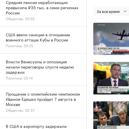
Средняя пенсия неработающих
превысила ₽35 тыс. в семи регионах
За все время
России
Общество, 03:55
США ввели санкции в отношении
военного атташе Кубы в России
Политика, 03:25
Власти Венесуэлы и оппозиция
начали переговоры спустя неделю
задержки
Политика, 03:14
Прощание с олимпийским чемпионом
Иваном Едешко пройдет 7 августа в
Москве
Общество, 02:57
В США в аэропорту задержали