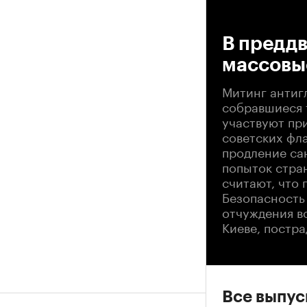
00
В преддв
массовы
Митинг антиг
собравшиеся 
участвуют при
советских фла
продление са
попыток стран
считают, что 
Безопасность
отчуждения во
Киеве, постр
Все выпу