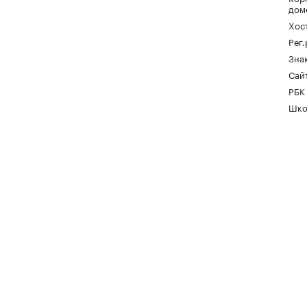
дом
Хос
Рег
Зна
Сайт
РБК
Шко