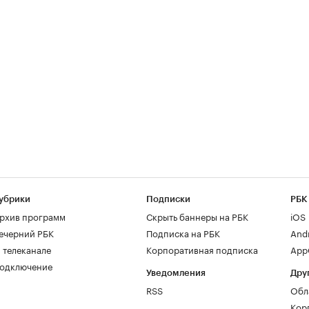
убрики
Подписки
РБК
рхив программ
Скрыть баннеры на РБК
iOS
ечерний РБК
Подписка на РБК
And
 телеканале
Корпоративная подписка
AppG
одключение
Уведомления
Дру
RSS
Обл
Кор