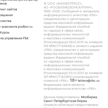
енов
© ООО «БИЗНЕСПРЕСС»,
АО «РОСБИЗНЕСКОНСАЛТИНГ»,
тинг сайтов
1995–2026
. Сообщения и материалы
.решения
информационного агентства «РБК»
(свидетельство о регистрации
комства
средства массовой информации
 знакомств podbor.ru
выдано Федеральной службой
по надзору в сфере связи,
 Курсы
информационных технологий
ла управления РБК
и массовых коммуникаций
(Роскомнадзор) 09.12.2015 за номером
ИА №ФС77-63848) и сетевого издания
«РБК» (свидетельство о регистрации
средства массовой информации
выдано Федеральной службой
по надзору в сфере связи,
информационных технологий
и массовых коммуникаций
(Роскомнадзор) 03.12.2021 за номером
ЭЛ №ФС77-82385) сопровождаются
пометкой «РБК».
letters@rbc.ru
18+
Владельцем сайта является
информационное агентство «РБК».
Данные предоставлены:
Мосбиржа
,
Санкт-Петербургская биржа
.
Индексы облигаций предоставлены