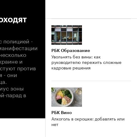
оходят
с полицией -
 манифестации
РБК Образование
 несколько
Увольнять без вины: как
краине и
руководителю пережить сложные
стуют против
кадровые решения
 - они
ца.
диус зоны
ей-парад в
РБК Вино
Алкоголь в окрошке: добавлять или
нет