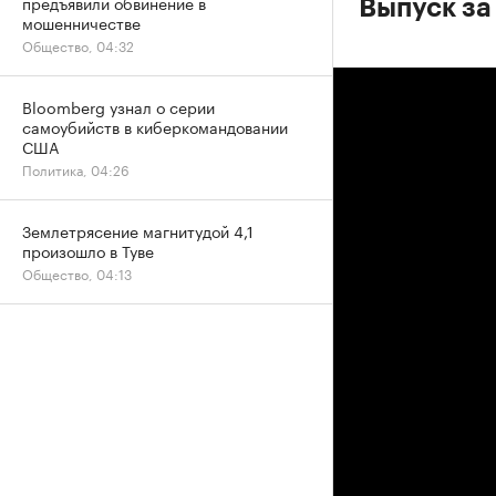
предъявили обвинение в
Выпуск за
мошенничестве
Общество, 04:32
Bloomberg узнал о серии
самоубийств в киберкомандовании
США
Политика, 04:26
Землетрясение магнитудой 4,1
произошло в Туве
Общество, 04:13