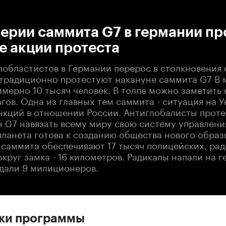
:00
/
00:00
ерии саммита G7 в германии пр
е акции протеста
лобластистов в Германии перерос в столкновения 
традиционно протестуют накануне саммита G7 В
мерно 10 тысяч человек. В толпе можно заметить
гов. Одна из главных тем саммита - ситуация на У
нкций в отношении России. Антиглобалисты проте
 G7 навязать всему миру свою систему управления
планета готова к созданию общества нового образ
 саммита обеспечивают 17 тысяч полицейских, ра
круг замка - 16 километров. Радикалы напали на г
адали 9 милиционеров.
ски программы