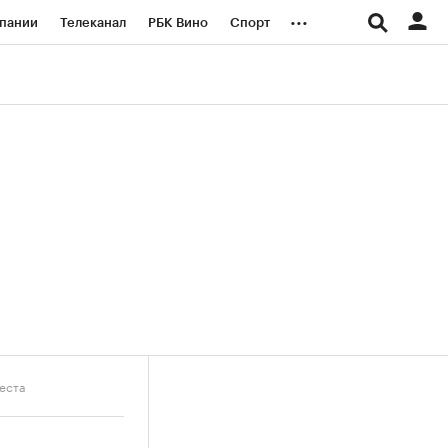
...
пании
Телеканал
РБК Вино
Спорт
ые проекты
Город
Стиль
Крипто
Спецпроекты СПб
логии и медиа
Финансы
еста