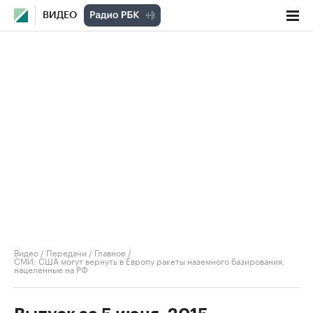
ВИДЕО
Видео
/
Передачи
/
Главное
/
СМИ: США могут вернуть в Европу ракеты наземного базирования,
нацеленные на РФ