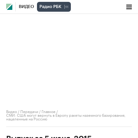
ВИДЕО
Видео
/
Передачи
/
Главное
/
СМИ: США могут вернуть в Европу ракеты наземного базирования,
нацеленные на Россию