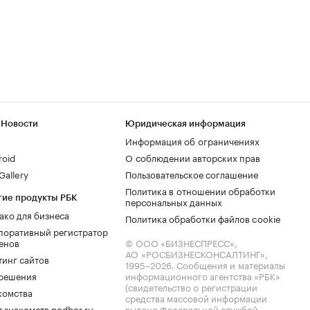
 Новости
Юридическая информация
Информация об ограничениях
roid
О соблюдении авторских прав
allery
Пользовательское соглашение
Политика в отношении обработки
гие продукты РБК
персональных данных
ако для бизнеса
Политика обработки файлов cookie
поративный регистратор
енов
© ООО «БИЗНЕСПРЕСС»,
АО «РОСБИЗНЕСКОНСАЛТИНГ»,
тинг сайтов
1995–2026
. Сообщения и материалы
.решения
информационного агентства «РБК»
(свидетельство о регистрации
комства
средства массовой информации
 знакомств podbor.ru
выдано Федеральной службой