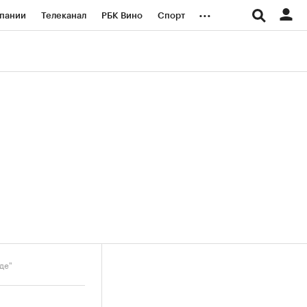
...
пании
Телеканал
РБК Вино
Спорт
ые проекты
Город
Стиль
Крипто
Спецпроекты СПб
логии и медиа
Финансы
де"