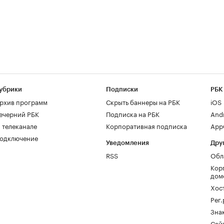
убрики
Подписки
РБК
рхив программ
Скрыть баннеры на РБК
iOS
ечерний РБК
Подписка на РБК
And
 телеканале
Корпоративная подписка
AppG
одключение
Уведомления
Дру
RSS
Обл
Кор
дом
Хос
Рег
Зна
Сайт