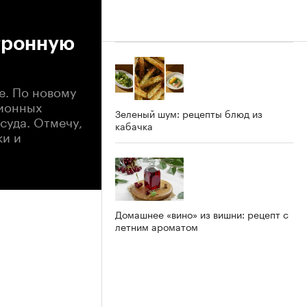
тронную
е. По новому
ционных
Зеленый шум: рецепты блюд из
суда. Отмечу,
кабачка
ки и
Домашнее «вино» из вишни: рецепт с
летним ароматом