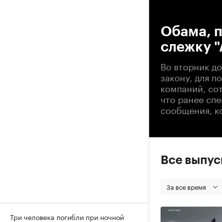
00
Обама, 
слежку "
Во вторник д
закону, для 
компаний, со
что ранее сп
сообщения, к
Все выпу
За все время
Три человека погибли при ночной