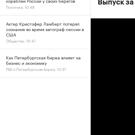
кораблей России у своих берегов
Выпуск за
Политика, 10:48
Актер Кристофер Ламберт потерял
сознание во время автограф-сессии в
США
Общество, 10:47
Как Петербургская биржа влияет на
бизнес и экономику
РБК и Петербургская Биржа, 10:37