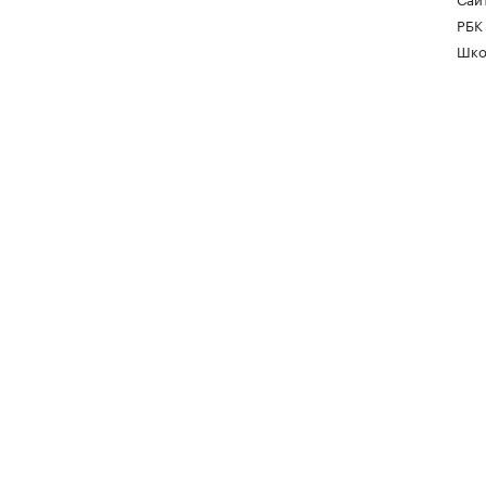
РБК
Шко