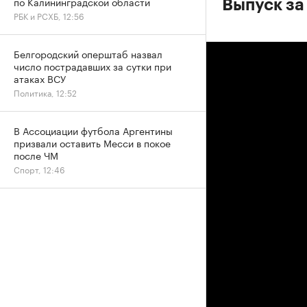
по Калининградской области
Выпуск за
РБК и РСХБ, 12:56
Белгородский оперштаб назвал
число пострадавших за сутки при
атаках ВСУ
Политика, 12:52
В Ассоциации футбола Аргентины
призвали оставить Месси в покое
после ЧМ
Спорт, 12:46