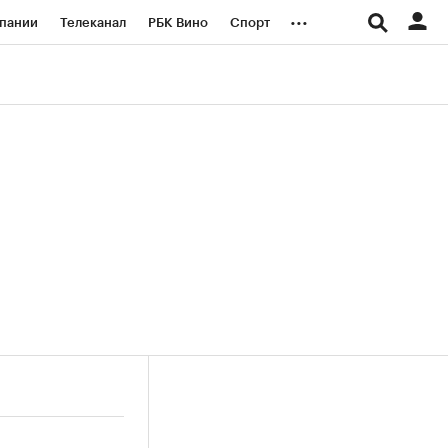
...
пании
Телеканал
РБК Вино
Спорт
ые проекты
Город
Стиль
Крипто
Спецпроекты СПб
логии и медиа
Финансы