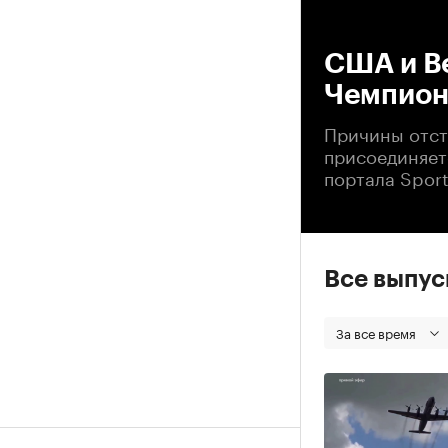
00
США и В
Чемпион
Причины отст
присоединяет
портала Sport
Все выпу
За все время