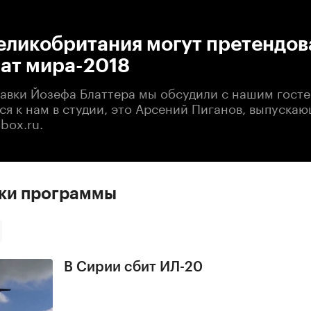
:00
/
00:00
еликобритания могут претендов
ат мира-2018
авки Йозефа Блаттера мы обсудили с нашим госте
ся к нам в студии, это Арсений Пиганов, выпуска
box.ru.
ски программы
В Сирии сбит ИЛ-20