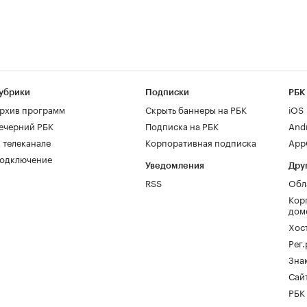
убрики
Подписки
РБК
рхив программ
Скрыть баннеры на РБК
iOS
ечерний РБК
Подписка на РБК
And
 телеканале
Корпоративная подписка
AppG
одключение
Уведомления
Дру
RSS
Обл
Кор
дом
Хос
Рег
Зна
Сайт
РБК