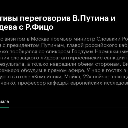
:00
/
00:00
тивы переговорив В.Путина и
дева с Р.Фицо
я с визитом в Москве премьер-министр Словакии Р
я с президентом Путиным, главой российского ка
уже пообщался со спикером Госдумы Нарышкиным,
ения словацкого лидера: антироссийские санкции 
езультата, а только навредили обеим сторонам. В
емьера обсудим в прямом эфире. У нас в гостях в 
рге в отеле «Кемпински, Мойка, 22» сейчас наход
аченко, профессор кафедры европейских исследов
иала