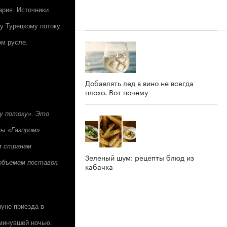
ария. Источники
у Турецкому потоку.
ом русле.
Добавлять лед в вино не всегда
плохо. Вот почему
му потоку». Это
мы «Газпром»
м странам
Зеленый шум: рецепты блюд из
объемам поставок.
кабачка
нуне приезда в
 минувшей ночью.