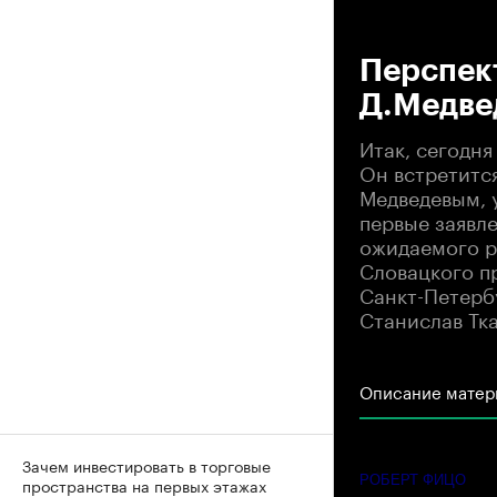
00
Перспек
Д.Медве
Итак, сегодн
Он встретитс
Медведевым, 
первые заявл
ожидаемого р
Словацкого пр
Санкт-Петербу
Станислав Тк
Описание матер
Зачем инвестировать в торговые
РОБЕРТ ФИЦО
пространства на первых этажах