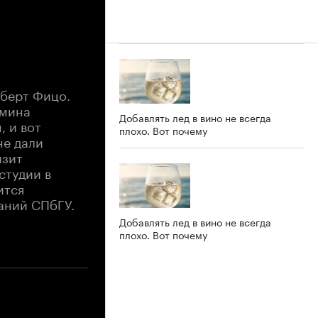
оберт Фицо.
бмина
Добавлять лед в вино не всегда
 и вот
плохо. Вот почему
не дали
изит
студии в
ится
аний СПбГУ.
Добавлять лед в вино не всегда
плохо. Вот почему