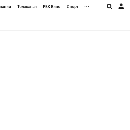
...
пании
Телеканал
РБК Вино
Спорт
ые проекты
Город
Стиль
Крипто
Спецпроекты СПб
логии и медиа
Финансы