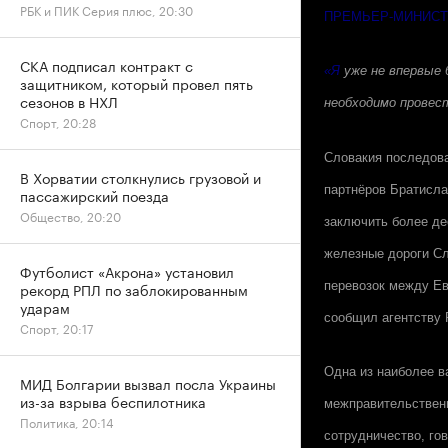
РБК и ПИК Серия плюс, 20:30
ПРЕМЬЕР-МИНИСТ
СКА подписал контракт с
«Я
уже не впервые б
защитником, который провел пять
сезонов в НХЛ
необходимо провест
Спорт, 20:28
Словакия последова
В Хорватии столкнулись грузовой и
партнёров Братисла
пассажирский поезда
Общество, 20:20
заключить более д
железные дороги Сл
Футболист «Акрона» установил
перевозок между Ев
рекорд РПЛ по заблокированным
ударам
сообщил агентству
Спорт, 20:17
Одна из наиболее в
МИД Болгарии вызвал посла Украины
из-за взрыва беспилотника
межправительственн
Политика, 20:14
сотрудничество, го