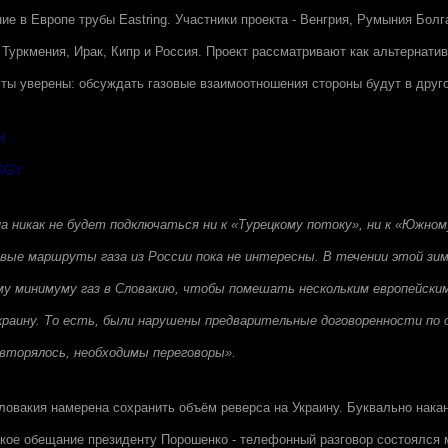
ие в Европе трубы Eastring. Участники проекта - Венгрия, Румыния Болг
 Туркмения, Ирак, Кипр и Россия. Проект рассматривают как альтернатив
ты уверены: обсуждать газовые взаимоотношения стороны будут в друг
Н
RGY
на никак не будет подключаться ни к «Турецкому потоку», ни к «Южно
овые маршруты газа из России пока не интересны. В течении этой зи
му минимуму газ в Словакию, чтобы помешать нескольким европейски
Украину. То есть, были нарушены предварительные договоренности по 
овторялось, необходимы переговоры».
Словакия намерена сохранить объём реверса на Украину. Буквально нака
кое обещание президенту Порошенко - телефонный разговор состоялся