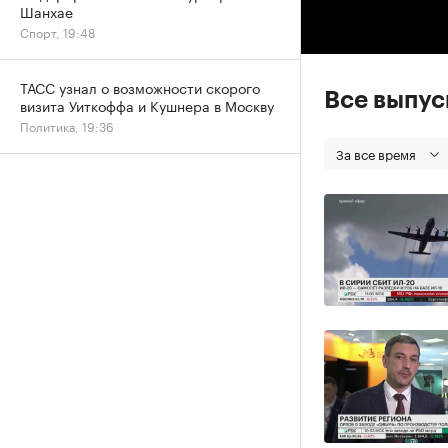
Шанхае
Спорт, 19:48
ТАСС узнал о возможности скорого
Все выпу
визита Уиткоффа и Кушнера в Москву
Политика, 19:36
За все время