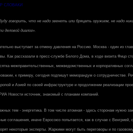
Р СЛОВАКИ
уду говорить, что не надо звенеть или бряцать оружием, не надо ника
и деловой диалог».
тельно выступает за отмену давления на Россию. Москва - один из гла
вы. Как рассказали в пресс-службе Белого Дома, в ходе визита Фицо с
есятка межправительственных, межведомственных и корпоративных сог
овакии, к примеру, сегодня подпишут меморандум о сотрудничестве. Реч
ропой и Азией по своей инфраструктуре и продолжении реализации прое
РИА Новости
источник, знакомый с планами компаний.
ажных тем - энергетика. В том числе атомная - здесь сторонам нужно за
ые соглашения, иначе Евросоюз попытается, как в случае с Венгрией, 
ворят некоторые эксперты. Жаркими могут быть переговоры и по газовом