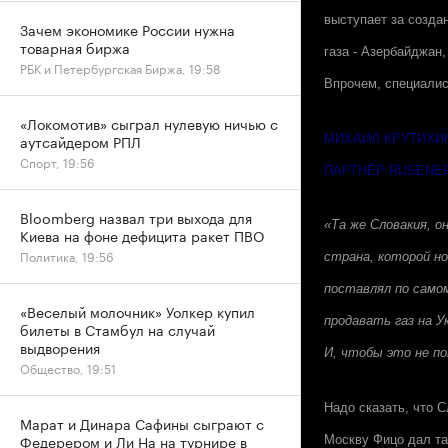
выступает за создан
Зачем экономике России нужна
товарная биржа
газа - Азербайджан,
РБК и Петербургская Биржа, 19:58
Впрочем, специалис
«Локомотив» сыграл нулевую ничью с
аутсайдером РПЛ
МИХАИЛ КРУТИХИ
Спорт, 19:56
ПАРТНЁР RUSENE
Bloomberg назвал три выхода для
«Та же Словакия, о
Киева на фоне дефицита ракет ПВО
Политика, 19:56
страна, которой н
поставлял по само
«Веселый молочник» Уолкер купил
продавать газ на 
билеты в Стамбул на случай
выдворения
И, чтобы это не п
Общество, 19:51
Надо сказать, что 
Марат и Динара Сафины сыграют с
Федерером и Ли На на турнире в
Москву Фицо дал та