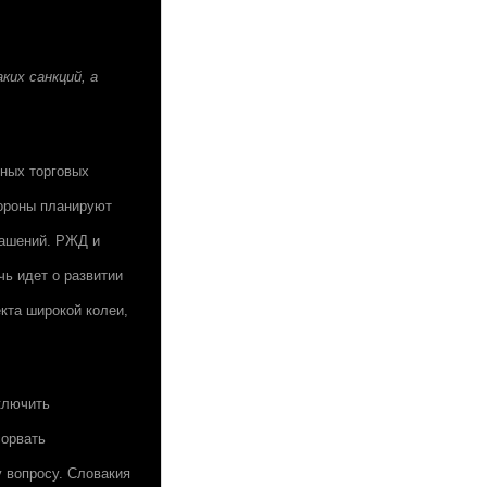
ких санкций, а
вных торговых
тороны планируют
лашений. РЖД и
ь идет о развитии
кта широкой колеи,
ключить
сорвать
у вопросу. Словакия