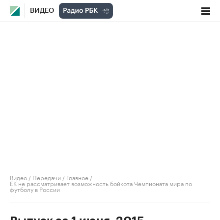
ВИДЕО
Видео
/
Передачи
/
Главное
/
ЕК не рассматривает возможность бойкота Чемпионата мира по
футболу в России