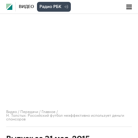
ВИДЕО
Видео
/
Передачи
/
Главное
/
Н. Толстых: Российский футбол неэффективно использует деньги
спонсоров