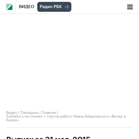
ВИДЕО
Видео
/
Передачи
/
Главное
/
Sotheby's не снимет с торгов работу Ивана Айвазовского «Вечер в
Каире»