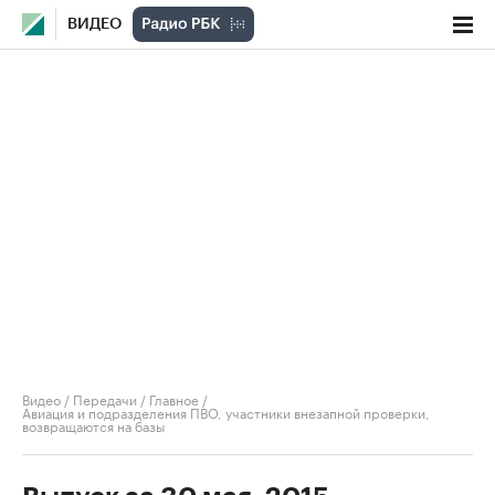
ВИДЕО
Видео
/
Передачи
/
Главное
/
Авиация и подразделения ПВО, участники внезапной проверки,
возвращаются на базы