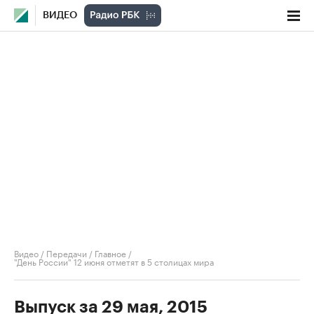
ВИДЕО
Видео
/
Передачи
/
Главное
/
"День России" 12 июня отметят в 5 столицах мира
Выпуск за 29 мая, 2015