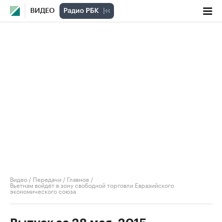
ВИДЕО
Видео
/
Передачи
/
Главное
/
Вьетнам войдёт в зону свободной торговли Евразийского
экономического союза