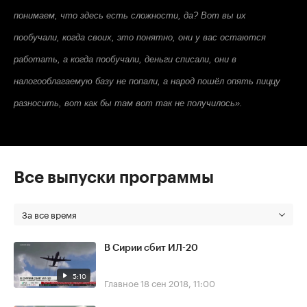
понимаем, что здесь есть сложности, да? Вот вы их
пообучали, когда своих, это понятно, они у вас остаются
работать, а когда пообучали, деньги списали, они в
налогооблагаемую базу не попали, а народ пошёл опять пиццу
разносить, вот как бы там вот так не получилось».
Все выпуски программы
За все время
В Сирии сбит ИЛ-20
5:10
Главное
18 сен 2018, 11:00