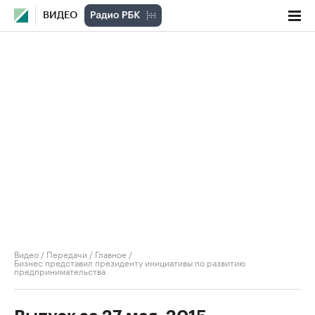
ВИДЕО
Видео
/
Передачи
/
Главное
/
Бизнес представил президенту инициативы по развитию
предпринимательства