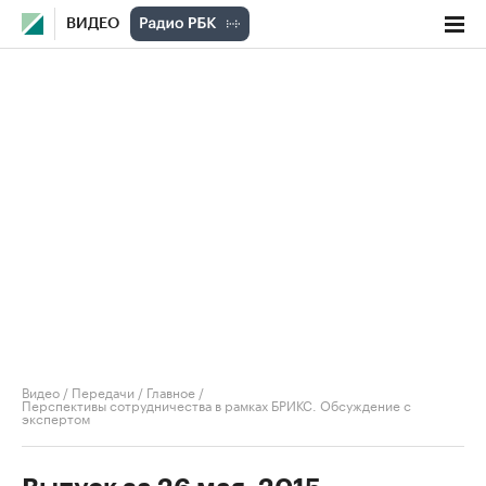
ВИДЕО
Видео
/
Передачи
/
Главное
/
Перспективы сотрудничества в рамках БРИКС. Обсуждение с
экспертом