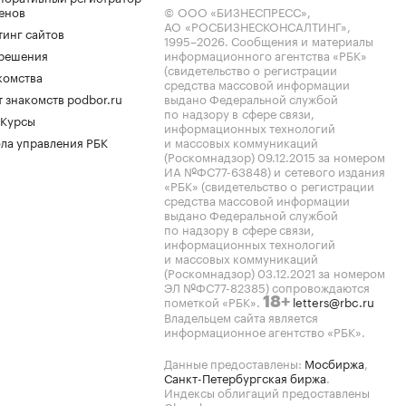
енов
© ООО «БИЗНЕСПРЕСС»,
АО «РОСБИЗНЕСКОНСАЛТИНГ»,
тинг сайтов
1995–2026
. Сообщения и материалы
.решения
информационного агентства «РБК»
(свидетельство о регистрации
комства
средства массовой информации
 знакомств podbor.ru
выдано Федеральной службой
по надзору в сфере связи,
 Курсы
информационных технологий
ла управления РБК
и массовых коммуникаций
(Роскомнадзор) 09.12.2015 за номером
ИА №ФС77-63848) и сетевого издания
«РБК» (свидетельство о регистрации
средства массовой информации
выдано Федеральной службой
по надзору в сфере связи,
информационных технологий
и массовых коммуникаций
(Роскомнадзор) 03.12.2021 за номером
ЭЛ №ФС77-82385) сопровождаются
пометкой «РБК».
letters@rbc.ru
18+
Владельцем сайта является
информационное агентство «РБК».
Данные предоставлены:
Мосбиржа
,
Санкт-Петербургская биржа
.
Индексы облигаций предоставлены