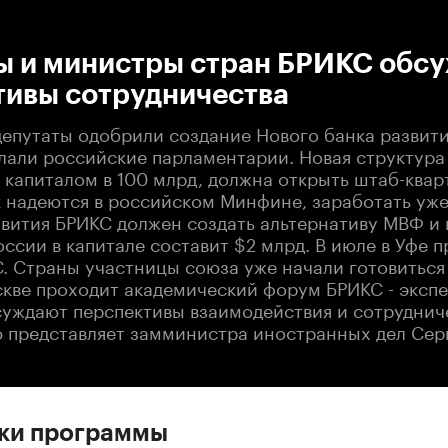
:00
/
00:00
ы и министры стран БРИКС обс
тивы сотрудничества
депутаты одобрили создание Нового банка развити
лали российские парламентарии. Новая структура 
капиталом в 100 млрд, должна открыть штаб-квар
к надеются в российском Минфине, заработать уже
азвития БРИКС должен создать альтернативу МВФ и
оссии в капитале составит $2 млрд. В июле в Уфе 
. Страны участницы союза уже начали готовиться 
скве проходит академический форум БРИКС - эксп
уждают перспективы взаимодействия и сотруднич
ю представляет замминистра иностранных дел Серг
ски программы