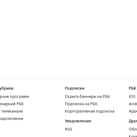
убрики
Подписки
РБК
рхив программ
Скрыть баннеры на РБК
iOS
ечерний РБК
Подписка на РБК
And
 телеканале
Корпоративная подписка
AppG
одключение
Уведомления
Дру
RSS
Обл
Кор