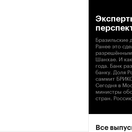
00
Эксперт
перспек
Бразильские 
Ранее это сде
разрешённым 
Шанхае. И ка
года. Банк р
банку. Доля Р
саммит БРИКС
Сегодня в Мо
министры обс
стран. Росси
Все выпу