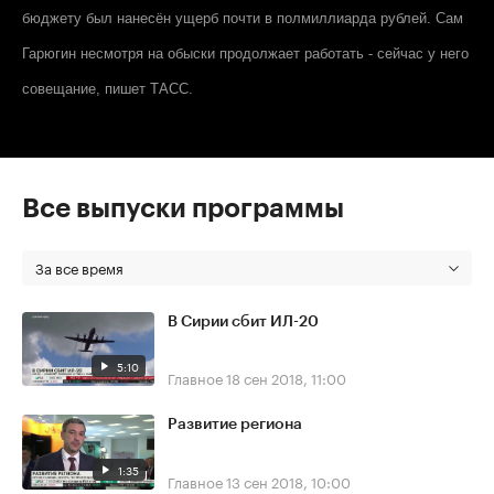
бюджету был нанесён ущерб почти в полмиллиарда рублей. Сам
Гарюгин несмотря на обыски продолжает работать - сейчас у него
совещание, пишет
ТАСС
.
Все выпуски программы
За все время
В Сирии сбит ИЛ-20
5:10
Главное
18 сен 2018, 11:00
Развитие региона
1:35
Главное
13 сен 2018, 10:00