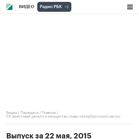
ВИДЕО
Видео
/
Передачи
/
Главное
/
СК арестовал деньги и имущество главы петербургского метро
Выпуск за 22 мая, 2015